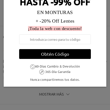
HASTA -99% OFF
Infomación de Modelo
EN MONTURAS
MOSTRAR MÁS
+ -20% Off Lentes
¡Toda la web con descuento!
Comentarios de Clientes(366)
Obtén Código
Las gafas son más pequeñas que las que pedí, y que
iban en relación a las gafas actuales, tamaño que
60-Días Cambio & Devolución
tengo en mi perfil
365-Día Garantía
by
Pablo
on
Jun 18 , 2026
Nunca compartiremos tus datos.
Firmoo's
reply
MOSTRAR MÁS
Jun 20 , 2026
Hola Pablo,
Tipo Rostro:
Longitud Rostro:
Ancho Rostro: