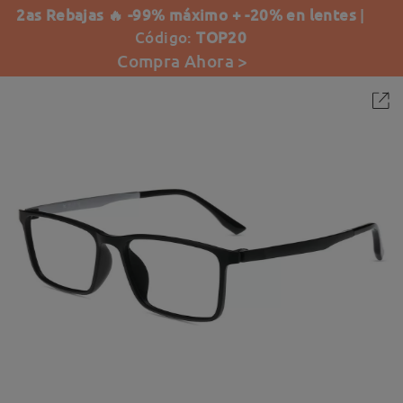
2as Rebajas 🔥 -99% máximo + -20% en lentes
|
Código:
TOP20
Compra Ahora >