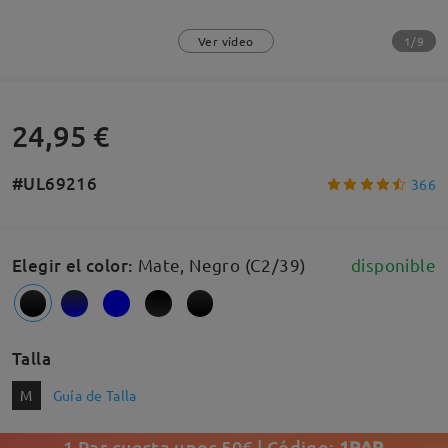
1/9
Ver vídeo
24,95 €
#UL69216
366
Elegir el color
:
Mate, Negro (C2/39)
disponible
Talla
M
Guía de Talla
1 Par cuesta unos 50€ | Código:
1PAR