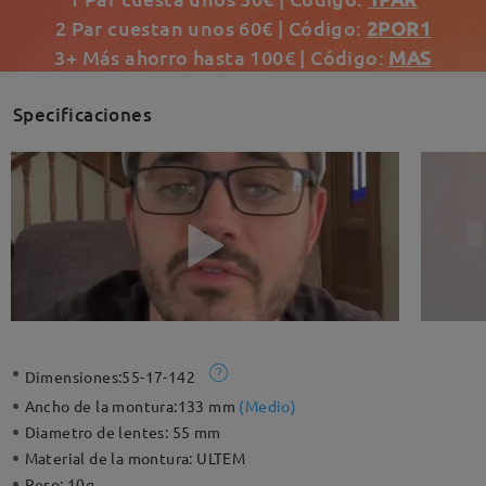
2 Par cuestan unos 60€ | Código:
2POR1
3+ Más ahorro hasta 100€ | Código:
MAS
Specificaciones
Dimensiones:
55-17-142
Ancho de la montura:
133 mm
(
Medio
)
Diametro de lentes:
55 mm
Material de la montura:
ULTEM
Peso:
10g