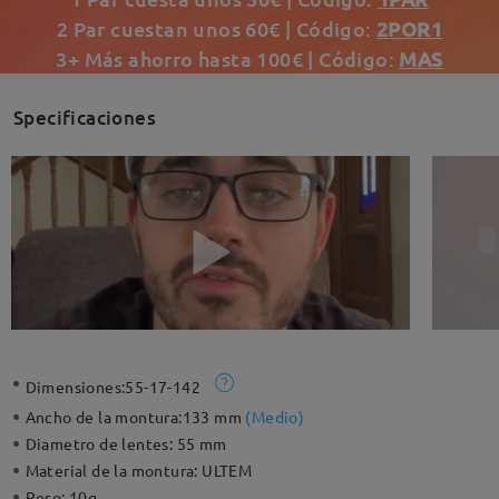
2 Par cuestan unos 60€ | Código:
2POR1
3+ Más ahorro hasta 100€ | Código:
MAS
Specificaciones
Dimensiones:
55-17-142
Ancho de la montura:
133 mm
(
Medio
)
Diametro de lentes:
55 mm
Material de la montura:
ULTEM
Peso:
10g