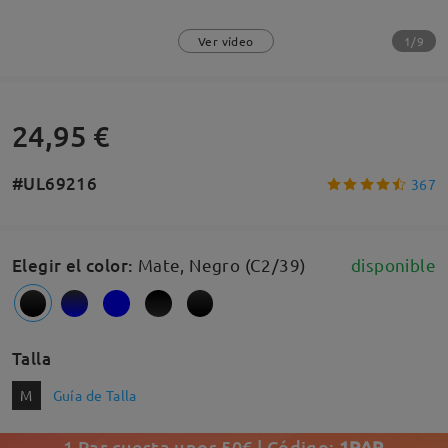
1/9
Ver vídeo
24,95 €
#UL69216
367
Elegir el color
:
Mate, Negro (C2/39)
disponible
Talla
M
Guía de Talla
1 Par cuesta unos 50€ | Código:
1PAR