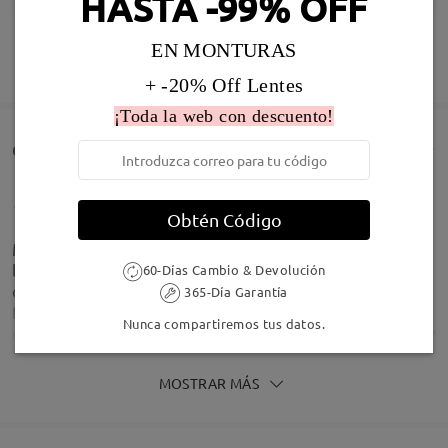
HASTA -99% OFF
Infomación de Modelo
EN MONTURAS
MOSTRAR MÁS
+ -20% Off Lentes
¡Toda la web con descuento!
Comentarios de Clientes(367)
Obtén Código
Muy buenas gafas mi marido quedó encantado con
la calidad de las gafas ,el tenía un par de gafas de
60-Días Cambio & Devolución
óptica y me dice que ve mejor con las gafas de
365-Día Garantía
firmo que las otras son un 10/10 .Muy amables
Nunca compartiremos tus datos.
cada vez que tenía alguna duda siempre ayudaban y
respondían.
by
Fabiola Myftiu Myftiu
on
Aug 8 , 2026
MOSTRAR MÁS
Tipo Rostro:
Longitud Rostro:
Ancho Rostro: