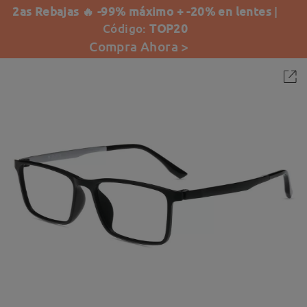
2as Rebajas 🔥 -99% máximo + -20% en lentes
|
Código:
TOP20
Compra Ahora >