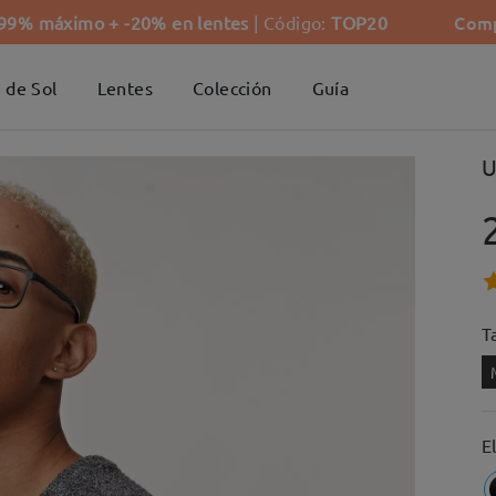
Comp
-99% máximo + -20% en lentes
| Código:
TOP20
 de Sol
Lentes
Colección
Guía
U
Ta
E