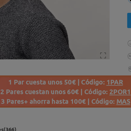
1 Par cuesta unos 50€ | Código:
1PAR
2 Pares cuestan unos 60€ | Código:
2POR1
3 Pares+ ahorra hasta 100€ | Código:
MAS
es(366)