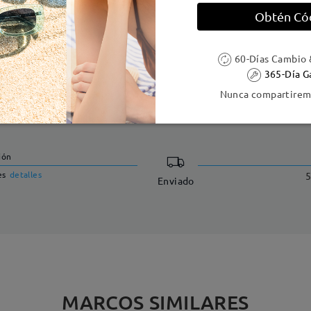
Obtén Có
60-Días Cambio 
365-Día G
Nunca compartiremo
DELIVERY
ión
es
detalles
5
Enviado
MARCOS SIMILARES