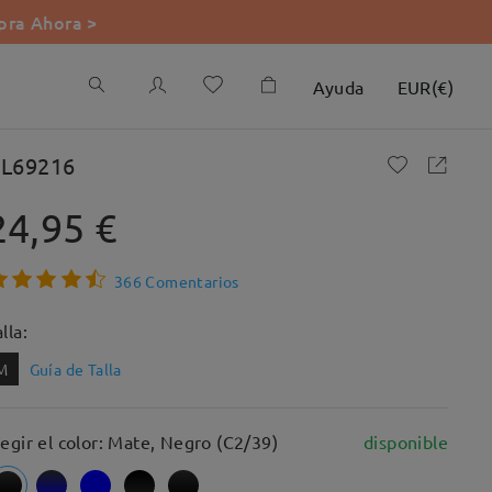
ra Ahora >
Ayuda
EUR
(
€
)
L69216
24,95 €
366 Comentarios
lla:
M
Guía de Talla
legir el color: Mate, Negro (C2/39)
disponible