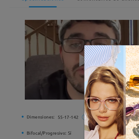
Dimensiones:
Ancho de
55-17-142
Bifocal/Progresivo:
Sí
Bisagra d