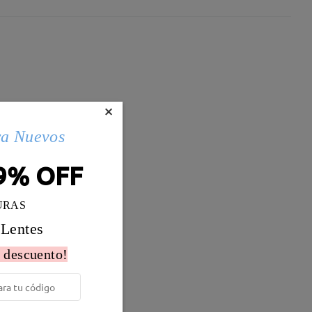
×
ra Nuevos
9% OFF
URAS
 Lentes
 descuento!
Peso:
10g