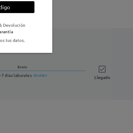
digo
& Devolución
arantía
s tus datos.
Envío
-7 días laborales
detalles
Llegado