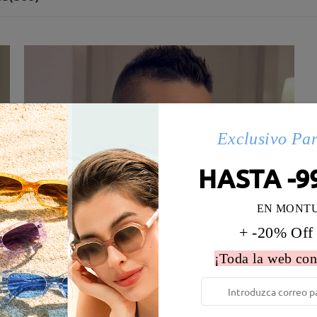
Exclusivo Pa
HASTA -9
EN MONT
+ -20% Off
¡Toda la web con
 la montura:
133 mm
(
Medio
)
Diametro de lentes:
55 mm
e resorte:
No
Material de la montura:
ULTEM