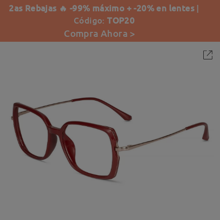
2as Rebajas 🔥 -99% máximo + -20% en lentes
|
Código:
TOP20
Compra Ahora >