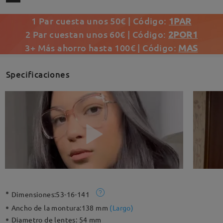
1 Par cuesta unos 50€ | Código:
1PAR
2 Par cuestan unos 60€ | Código:
2POR1
3+ Más ahorro hasta 100€ | Código:
MAS
Specificaciones
Dimensiones:
53-16-141
Ancho de la montura:
138 mm
(
Largo
)
Diametro de lentes:
54 mm