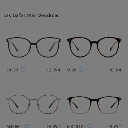
53mm/ 2.09plg.
44mm/ 1.73plg.
16mm/ 0.63plg.
Las Gafas Más Vendidas
Leer todos los
Recomendación de Rostro
comentarios
Deje su comentario
Cuadrada
Redondo
Corazón
Diamante
Ovalado
S0189
12,95 €
S939
9,95 €
* Solo Para Referencia
Descripción del Producto
M38861
26,95 €
MX40171
19,95 €