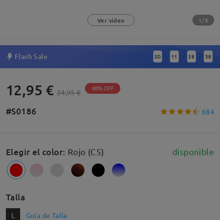
1/8
Ver vídeo
Flash Sale
3
D
11
38
57
:
:
:
12,95 €
48% OFF
24,95 €
#S0186
684
Elegir el color
:
Rojo (C5)
disponible
Talla
L
Guía de Talla