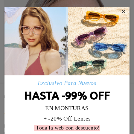
×
MOSTRAR MÁS
Exclusivo Para Nuevos
HASTA -99% OFF
Comentarios de Clientes(684)
EN MONTURAS
+ -20% Off Lentes
Me llegaron hoy!!! Y estoy encantada. Pedí dos
¡Toda la web con descuento!
gafas y no sé cuál me gusta masssss. Es mi primer