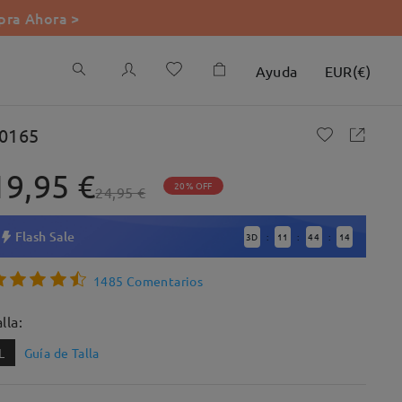
ra Ahora >
Ayuda
EUR
(
€
)
0165
19,95 €
20% OFF
24,95 €
Flash Sale
3
D
11
44
12
:
:
:
1485 Comentarios
lla:
L
Guía de Talla