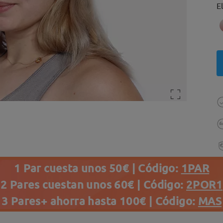
E
1 Par cuesta unos 50€ | Código:
1PAR
2 Pares cuestan unos 60€ | Código:
2POR1
3 Pares+ ahorra hasta 100€ | Código:
MAS