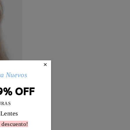
×
ra Nuevos
9% OFF
URAS
 Lentes
 descuento!