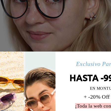
Exclusivo Pa
HASTA -9
EN MONT
+ -20% Off
¡Toda la web con