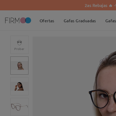
2as Rebajas 🔥 
Ofertas
Gafas Graduadas
Gafas
Probar