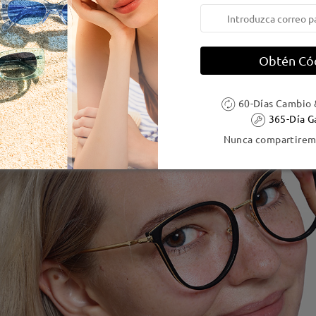
Obtén Có
60-Días Cambio 
365-Día G
Nunca compartiremo