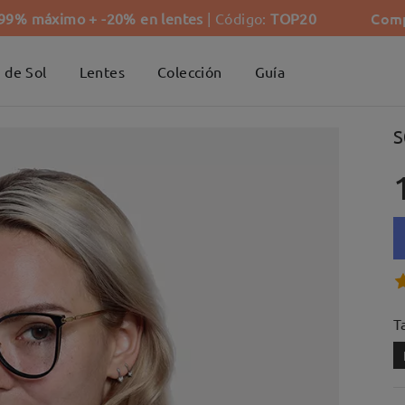
Comp
-99% máximo + -20% en lentes
| Código:
TOP20
 de Sol
Lentes
Colección
Guía
S
Ta