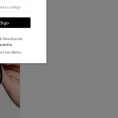
digo
& Devolución
arantía
s tus datos.