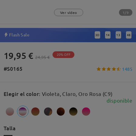
1/9
Ver vídeo
Flash Sale
3
D
14
13
47
:
:
:
19,95 €
20% OFF
24,95 €
#S0165
1485
Elegir el color
:
Violeta, Claro, Oro Rosa (C9)
disponible
Talla