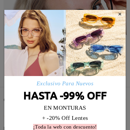
×
MOSTRAR MÁS
Exclusivo Para Nuevos
HASTA -99% OFF
Comentarios de Clientes(1485)
EN MONTURAS
+ -20% Off Lentes
¡Toda la web con descuento!
Excelente me gustaron mucho y receta perfecta