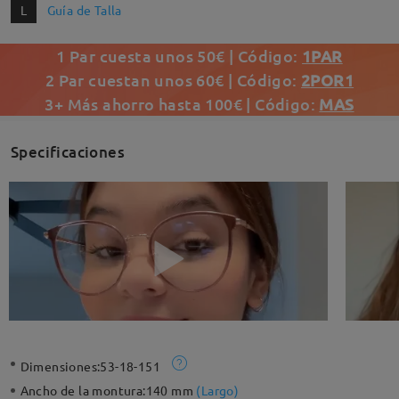
L
Guía de Talla
1 Par cuesta unos 50€ | Código:
1PAR
2 Par cuestan unos 60€ | Código:
2POR1
3+ Más ahorro hasta 100€ | Código:
MAS
Specificaciones
Dimensiones:
53-18-151
Ancho de la montura:
140 mm
(
Largo
)