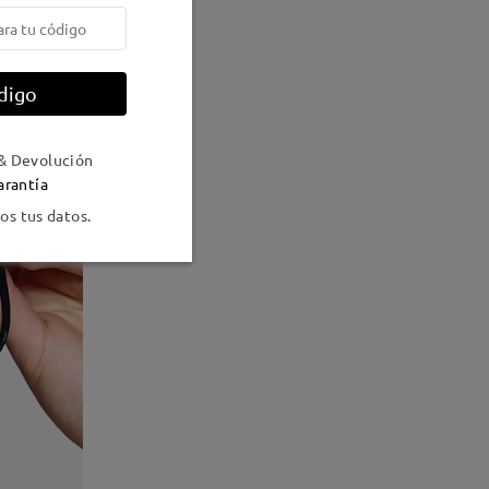
digo
& Devolución
arantía
s tus datos.