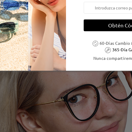
Obtén Có
60-Días Cambio 
365-Día G
Nunca compartiremo