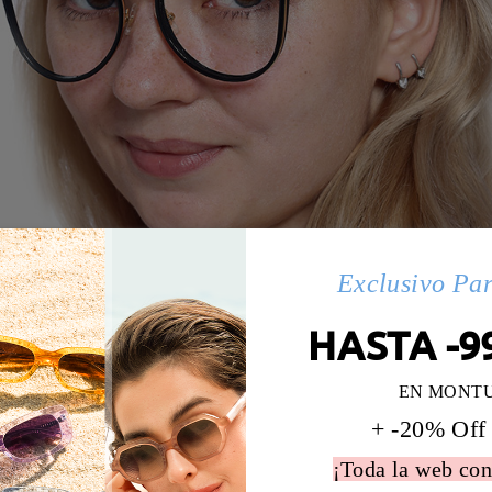
Exclusivo Pa
HASTA -9
EN MONT
+ -20% Off
¡Toda la web con