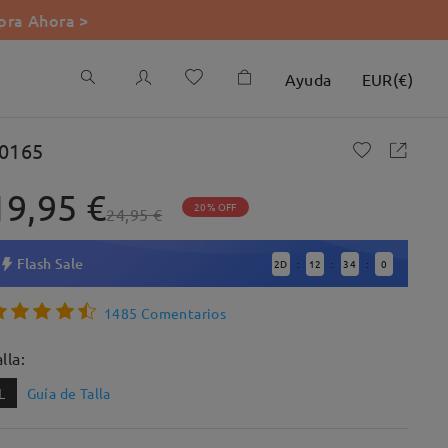
ra Ahora >
Ayuda
EUR
(
€
)
0165
19,95 €
20% OFF
24,95 €
Flash Sale
2
D
12
33
58
:
:
:
1485 Comentarios
lla:
L
Guía de Talla