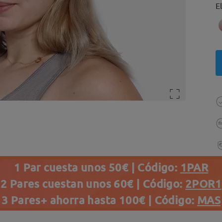
E
1 Par cuesta unos 50€ | Código:
1PAR
2 Pares cuestan unos 60€ | Código:
2POR1
3 Pares+ ahorra hasta 100€ | Código:
MAS