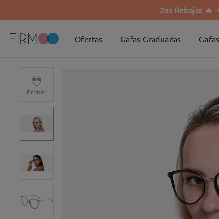
2as Rebajas 🔥 
Ofertas
Gafas Graduadas
Gafas
Probar