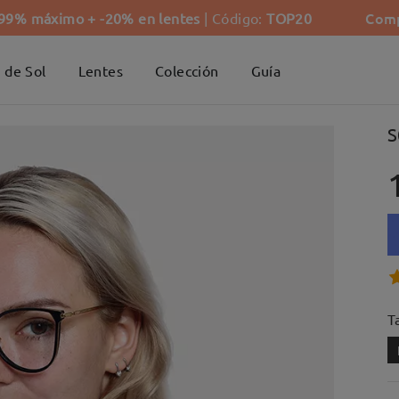
Comp
-99% máximo + -20% en lentes
| Código:
TOP20
 de Sol
Lentes
Colección
Guía
S
Ta