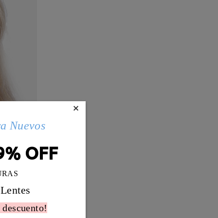
×
ra Nuevos
9% OFF
URAS
 Lentes
 descuento!