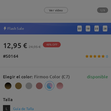
1/9
Ver vídeo
Flash Sale
3
D
19
20
27
:
:
:
12,95 €
48% OFF
24,95 €
#S0164
0
Elegir el color
:
Firmoo Color (C7)
disponible
Talla
L
Guía de Talla