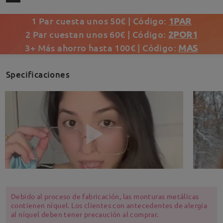
1 Par cuesta unos 50€ | Código:
1PAR
2 Par cuestan unos 60€ | Código:
2POR1
3+ Más ahorro hasta 100€ | Código:
MAS
Specificaciones
Debido al proceso de fabricación, las monturas metálicas
contienen níquel. Los clientes con antecedentes de alergia
al níquel deben tener precaución al comprar.