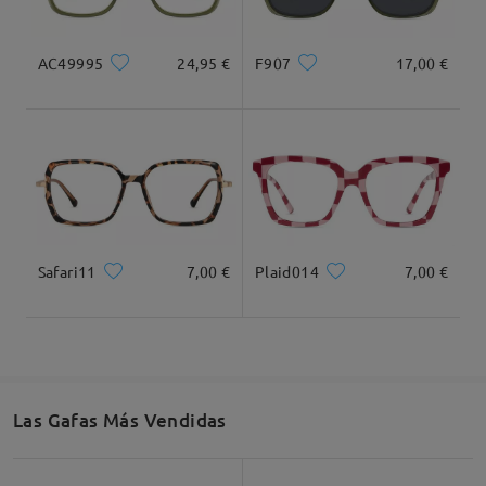
AC49995
24,95 €
F907
17,00 €
Tipo Rostro:
Longitud Rostro:
Ancho Rostro:
cuadrada y redonda
20cm/7.8plg.
22cm/8.6plg.
Dimensiones
Safari11
7,00 €
Plaid014
7,00 €
Ancho Total
Longitud de Patillas
Las Gafas Más Vendidas
138mm/ 5.43plg.
144mm/ 5.67plg.