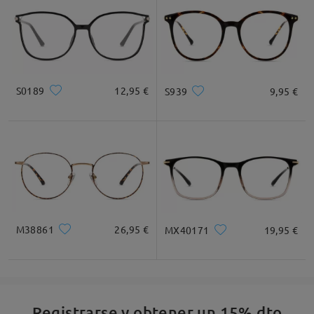
Ancho de Cristal
Altura de Cristal
Ancho de Puente
60mm/ 2.36plg.
54mm/ 2.13plg.
16mm/ 0.63plg.
S0189
12,95 €
S939
9,95 €
Recomendación de Rostro
Cuadrada
Redondo
Corazón
Diamante
Ovalado
M38861
26,95 €
MX40171
19,95 €
* Solo Para Referencia
Registrarse y obtener un 15% dto