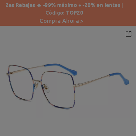
2as Rebajas 🔥 -99% máximo + -20% en lentes
|
Código:
TOP20
Compra Ahora >