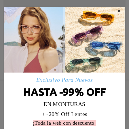
×
MOSTRAR MÁS
Exclusivo Para Nuevos
HASTA -99% OFF
Comentarios de Clientes(433)
EN MONTURAS
+ -20% Off Lentes
Extremadas y elegantes a la vez
¡Toda la web con descuento!
by
Catalina Gomez
on
Jul 27 , 2026