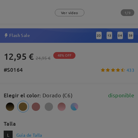
1/9
Ver vídeo
Flash Sale
2
D
13
04
58
:
:
:
12,95 €
48% OFF
24,95 €
#S0164
433
Elegir el color
:
Dorado (C6)
disponible
Talla
L
Guía de Talla