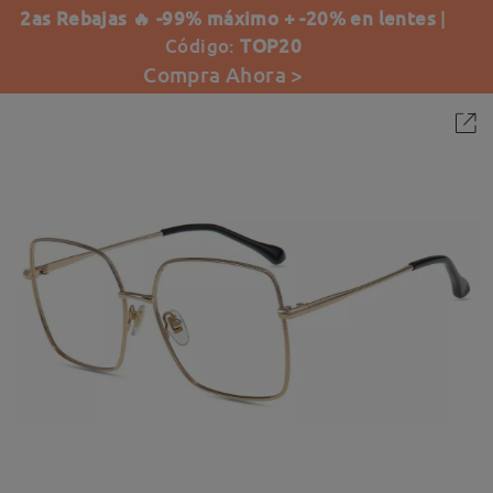
2as Rebajas 🔥 -99% máximo + -20% en lentes
|
Código:
TOP20
Compra Ahora >