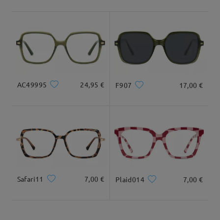
Envío
5-7 días laborales
detalles
Llegado
Tipo Rostro:
Longitud Rostro:
Ancho Rostro:
cuadrada y redonda
20cm/7.8plg.
22cm/8.6plg.
AC49995
24,95 €
F907
17,00 €
Dimensiones
Safari11
7,00 €
Plaid014
7,00 €
Ancho Total
Longitud de Patillas
138mm/ 5.43plg.
144mm/ 5.67plg.