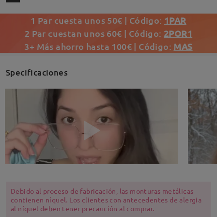
1 Par cuesta unos 50€ | Código:
1PAR
2 Par cuestan unos 60€ | Código:
2POR1
3+ Más ahorro hasta 100€ | Código:
MAS
Specificaciones
Debido al proceso de fabricación, las monturas metálicas
contienen níquel. Los clientes con antecedentes de alergia
al níquel deben tener precaución al comprar.