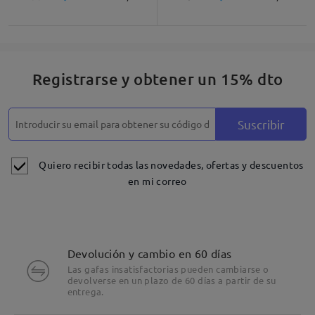
Descripción del Producto
Registrarse y obtener un 15% dto
Suscribir
Quiero recibir todas las novedades, ofertas y descuentos
en mi correo
Devolución y cambio en 60 días
Las gafas insatisfactorias pueden cambiarse o
devolverse en un plazo de 60 días a partir de su
entrega.