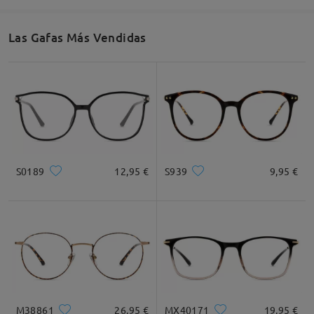
Las Gafas Más Vendidas
Ancho de Cristal
Altura de Cristal
Ancho de Puente
60mm/ 2.36plg.
54mm/ 2.13plg.
16mm/ 0.63plg.
Recomendación de Rostro
S0189
12,95 €
S939
9,95 €
Cuadrada
Redondo
Corazón
Diamante
Ovalado
* Solo Para Referencia
M38861
26,95 €
MX40171
19,95 €