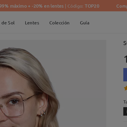
Comp
-99% máximo + -20% en lentes
| Código:
TOP20
 de Sol
Lentes
Colección
Guía
S
Ta