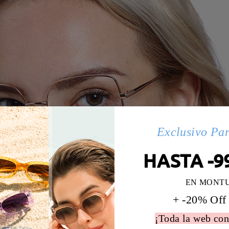
Exclusivo Pa
HASTA -9
EN MONT
+ -20% Off
¡Toda la web con