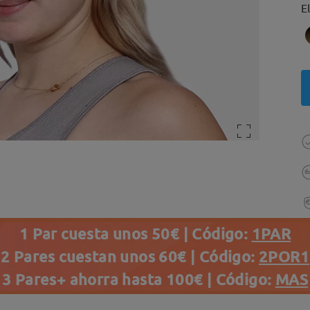
E
1 Par cuesta unos 50€ | Código:
1PAR
2 Pares cuestan unos 60€ | Código:
2POR1
3 Pares+ ahorra hasta 100€ | Código:
MAS