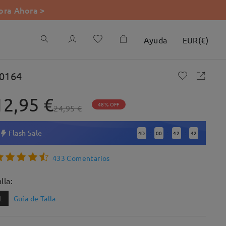
ra Ahora >
Ayuda
EUR
(
€
)
0164
12,95 €
48% OFF
24,95 €
Flash Sale
4
D
00
42
41
:
:
:
433 Comentarios
lla:
L
Guía de Talla