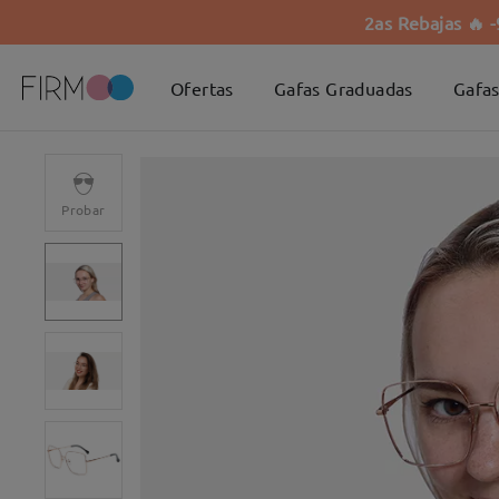
2as Rebajas 🔥 
Ofertas
Gafas Graduadas
Gafas
Probar