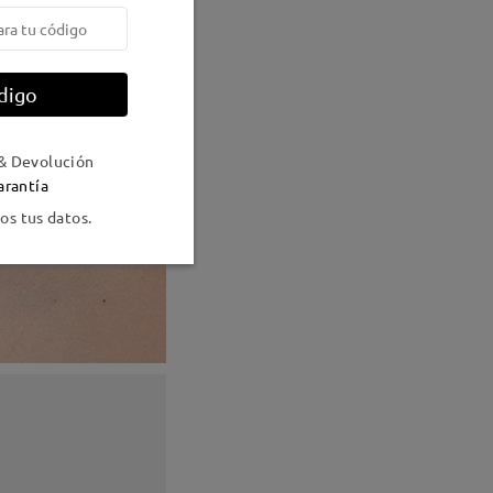
digo
& Devolución
arantía
s tus datos.