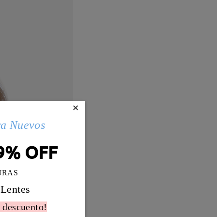
×
ra Nuevos
9% OFF
URAS
 Lentes
 descuento!