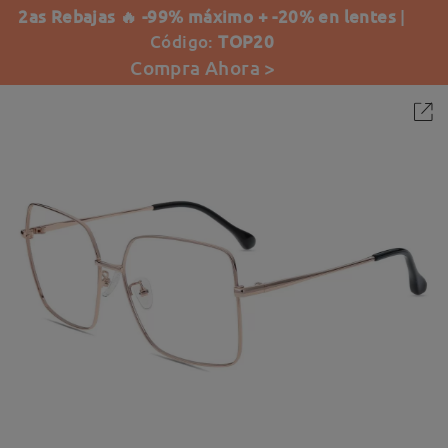
2as Rebajas 🔥 -99% máximo + -20% en lentes
|
Código:
TOP20
Compra Ahora >