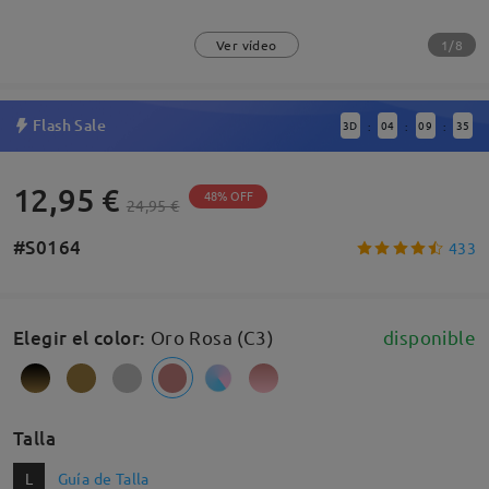
1/8
Ver vídeo
Flash Sale
3
D
04
09
34
:
:
:
12,95 €
48% OFF
24,95 €
#S0164
433
Elegir el color
:
Oro Rosa (C3)
disponible
Talla
L
Guía de Talla