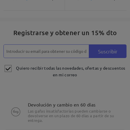
Descripción del Producto
Registrarse y obtener un 15% dto
Suscribir
Quiero recibir todas las novedades, ofertas y descuentos
en mi correo
Devolución y cambio en 60 días
Las gafas insatisfactorias pueden cambiarse o
devolverse en un plazo de 60 días a partir de su
entrega.