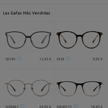
Las Gafas Más Vendidas
Ancho de Cristal
Altura de Cristal
Ancho de Puente
60mm/ 2.36plg.
54mm/ 2.13plg.
16mm/ 0.63plg.
Recomendación de Rostro
S0189
12,95 €
S939
9,95 €
Cuadrada
Redondo
Corazón
Diamante
Ovalado
* Solo Para Referencia
M38861
26,95 €
MX40171
19,95 €