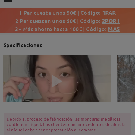
1 Par cuesta unos 50€ | Código:
1PAR
2 Par cuestan unos 60€ | Código:
2POR1
3+ Más ahorro hasta 100€ | Código:
MAS
Specificaciones
Debido al proceso de fabricación, las monturas metálicas
contienen níquel. Los clientes con antecedentes de alergia
al níquel deben tener precaución al comprar.