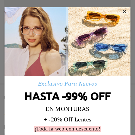
×
MOSTRAR MÁS
Exclusivo Para Nuevos
HASTA -99% OFF
Comentarios de Clientes(433)
EN MONTURAS
+ -20% Off Lentes
Extremadas y elegantes a la vez
¡Toda la web con descuento!
by
Catalina Gomez
on
Jul 27 , 2026