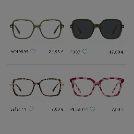
Envío
5-7 días laborales
detalles
Llegado
Tipo Rostro:
Longitud Rostro:
Ancho Rostro:
cuadrada y redonda
20cm/7.8plg.
22cm/8.6plg.
AC49995
24,95 €
F907
17,00 €
Dimensiones
Safari11
7,00 €
Plaid014
7,00 €
Ancho Total
Longitud de Patillas
138mm/ 5.43plg.
144mm/ 5.67plg.