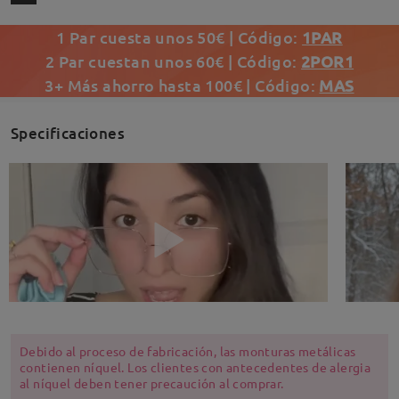
1 Par cuesta unos 50€ | Código:
1PAR
2 Par cuestan unos 60€ | Código:
2POR1
3+ Más ahorro hasta 100€ | Código:
MAS
Specificaciones
Debido al proceso de fabricación, las monturas metálicas
contienen níquel. Los clientes con antecedentes de alergia
al níquel deben tener precaución al comprar.