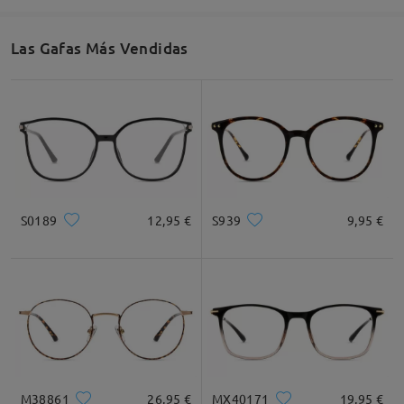
Las Gafas Más Vendidas
Ancho de Cristal
Altura de Cristal
Ancho de Puente
60mm/ 2.36plg.
54mm/ 2.13plg.
16mm/ 0.63plg.
Recomendación de Rostro
S0189
12,95 €
S939
9,95 €
Cuadrada
Redondo
Corazón
Diamante
Ovalado
* Solo Para Referencia
M38861
26,95 €
MX40171
19,95 €