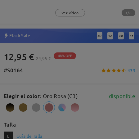
1/8
Ver vídeo
Flash Sale
3
D
12
00
45
:
:
:
12,95 €
48% OFF
24,95 €
#S0164
433
Elegir el color
:
Oro Rosa (C3)
disponible
Talla
L
Guía de Talla