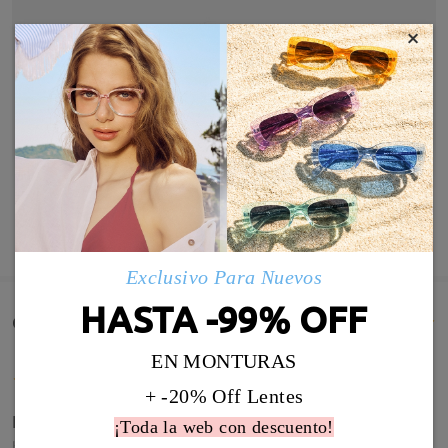
×
MOSTRAR MÁS
Exclusivo Para Nuevos
HASTA -99% OFF
Comentarios de Clientes(433)
EN MONTURAS
+ -20% Off Lentes
Extremadas y elegantes a la vez
¡Toda la web con descuento!
by
Catalina Gomez
on
Jul 27 , 2026