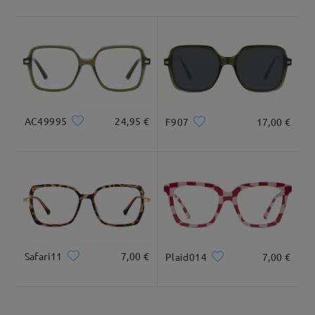
Envío
5-7 días laborales
detalles
Llegado
Tipo Rostro:
Longitud Rostro:
Ancho Rostro:
cuadrada y redonda
20cm/7.8plg.
22cm/8.6plg.
AC49995
24,95 €
F907
17,00 €
Dimensiones
Safari11
7,00 €
Plaid014
7,00 €
Ancho Total
Longitud de Patillas
138mm/ 5.43plg.
144mm/ 5.67plg.