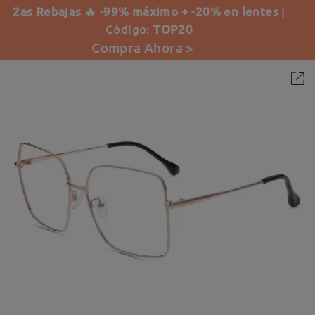
2as Rebajas 🔥 -99% máximo + -20% en lentes
|
Código:
TOP20
Compra Ahora >