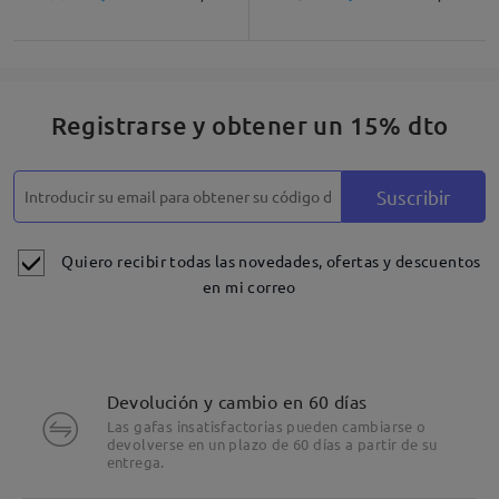
Descripción del Producto
Registrarse y obtener un 15% dto
Suscribir
Quiero recibir todas las novedades, ofertas y descuentos
en mi correo
Devolución y cambio en 60 días
Las gafas insatisfactorias pueden cambiarse o
devolverse en un plazo de 60 días a partir de su
entrega.