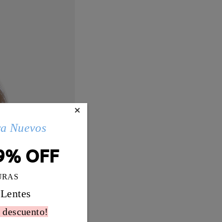
×
ra Nuevos
9% OFF
URAS
 Lentes
 descuento!