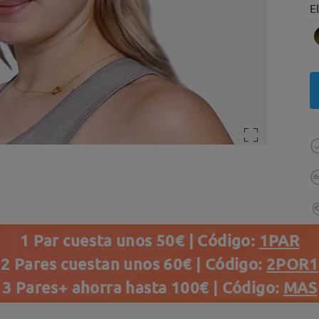
E
1 Par cuesta unos 50€ | Código:
1PAR
2 Pares cuestan unos 60€ | Código:
2POR1
3 Pares+ ahorra hasta 100€ | Código:
MAS