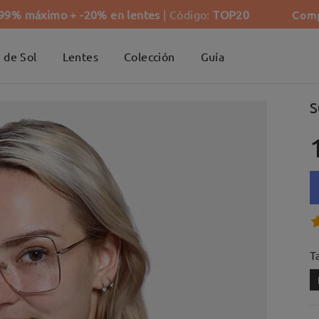
Comp
-99% máximo + -20% en lentes
| Código:
TOP20
 de Sol
Lentes
Colección
Guía
S
Ta