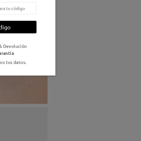
digo
& Devolución
arantía
s tus datos.