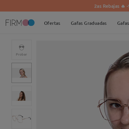
2as Rebajas 🔥 
Ofertas
Gafas Graduadas
Gafas
Probar