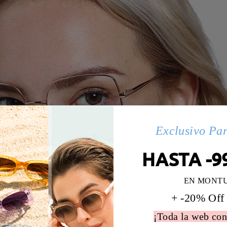
Exclusivo Pa
HASTA -9
EN MONT
+ -20% Off
¡Toda la web con