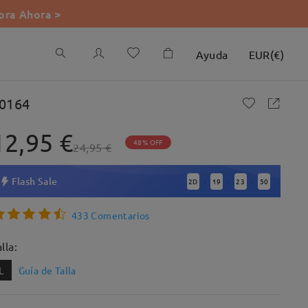
ra Ahora >
Ayuda
EUR
(
€
)
0164
12,95 €
48% OFF
24,95 €
Flash Sale
2
D
19
23
48
:
:
:
433 Comentarios
lla:
L
Guía de Talla