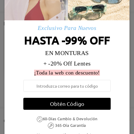
Detail
Exclusivo Para Nuevos
HASTA -99% OFF
EN MONTURAS
+ -20% Off Lentes
¡Toda la web con descuento!
MOSTRAR MÁS
Obtén Código
Infomación de Modelo
60-Días Cambio & Devolución
Comentarios de Clientes(86)
365-Día Garantía