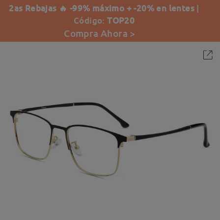
2as Rebajas 🔥 -99% máximo + -20% en lentes
|
Código:
TOP20
Compra Ahora >