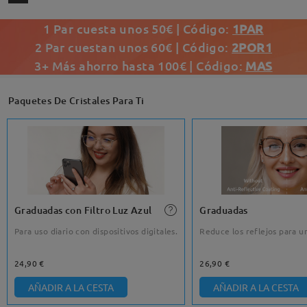
1 Par cuesta unos 50€ | Código:
1PAR
2 Par cuestan unos 60€ | Código:
2POR1
3+ Más ahorro hasta 100€ | Código:
MAS
Paquetes De Cristales Para Ti
Graduadas con Filtro Luz Azul
Graduadas
Para uso diario con dispositivos digitales.
Reduce los reflejos para un
24,90 €
26,90 €
AÑADIR A LA CESTA
AÑADIR A LA CESTA