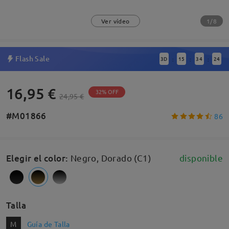
1/8
Ver vídeo
Flash Sale
3
D
15
34
24
:
:
:
16,95 €
32% OFF
24,95 €
#M01866
86
Elegir el color
:
Negro, Dorado (C1)
disponible
Talla
M
Guía de Talla