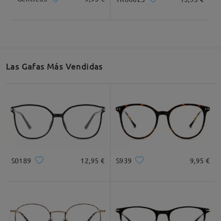
Cuadrada
Redondo
Corazón
Diamante
Ovalado
Las Gafas Más Vendidas
* Solo Para Referencia
Descripción del Producto
S0189
12,95 €
S939
9,95 €