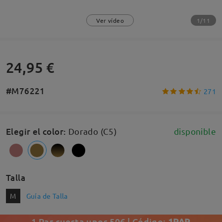
1/11
Ver vídeo
24,95 €
#M76221
271
Elegir el color
:
Dorado (C5)
disponible
Talla
M
Guía de Talla
1 Par cuesta unos 50€ | Código:
1PAR