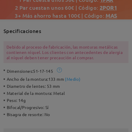
2 Par cuestan unos 60€ | Código:
2POR1
3+ Más ahorro hasta 100€ | Código:
MAS
Specificaciones
Debido al proceso de fabricación, las monturas metálicas
contienen níquel. Los clientes con antecedentes de alergia
al níquel deben tener precaución al comprar.
Dimensiones:
51-17-145
Ancho de la montura:
133 mm
(
Medio
)
Diametro de lentes:
53 mm
Material de la montura:
Metal
Peso:
14g
Bifocal/Progresivo:
Sí
Bisagra de resorte:
No