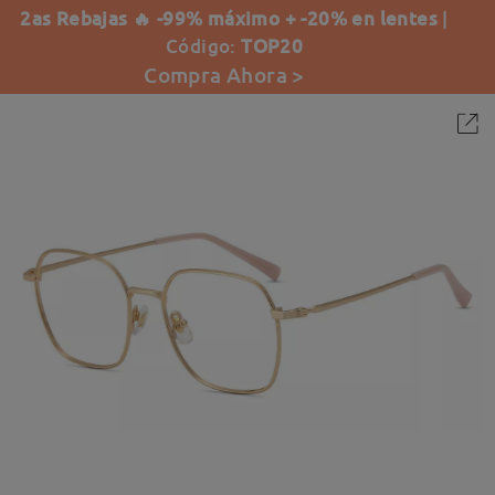
2as Rebajas 🔥 -99% máximo + -20% en lentes
|
Código:
TOP20
Compra Ahora >