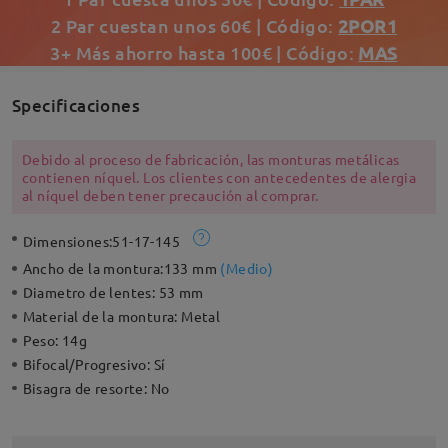
2 Par cuestan unos 60€ | Código:
2POR1
3+ Más ahorro hasta 100€ | Código:
MAS
Specificaciones
Debido al proceso de fabricación, las monturas metálicas
contienen níquel. Los clientes con antecedentes de alergia
al níquel deben tener precaución al comprar.
Dimensiones:
51-17-145
Ancho de la montura:
133 mm
(
Medio
)
Diametro de lentes:
53 mm
Material de la montura:
Metal
Peso:
14g
Bifocal/Progresivo:
Sí
Bisagra de resorte:
No