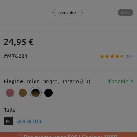
1/10
Ver vídeo
24,95 €
#M76221
271
Elegir el color
:
Negro, Dorado (C3)
disponible
Talla
M
Guía de Talla
1 Par cuesta unos 50€ | Código:
1PAR