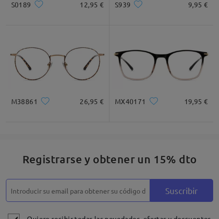
S0189
12,95 €
S939
9,95 €
Leer todos los
comentarios
Deje su comentario
M38861
26,95 €
MX40171
19,95 €
Registrarse y obtener un 15% dto
Suscribir
Quiero recibir todas las novedades, ofertas y descuentos