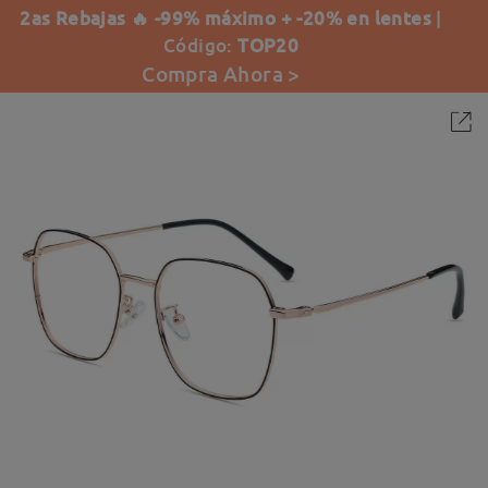
2as Rebajas 🔥 -99% máximo + -20% en lentes
|
Código:
TOP20
Compra Ahora >