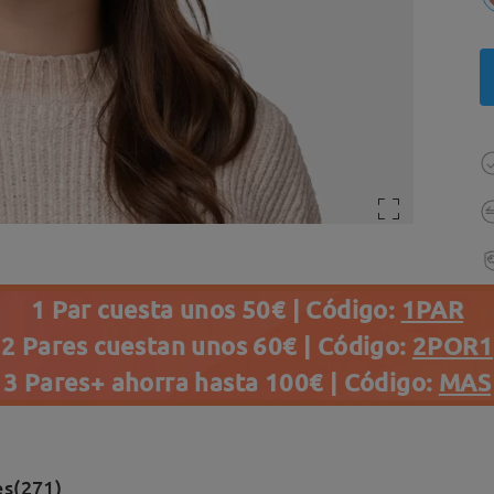
1 Par cuesta unos 50€ | Código:
1PAR
2 Pares cuestan unos 60€ | Código:
2POR1
3 Pares+ ahorra hasta 100€ | Código:
MAS
es(271)