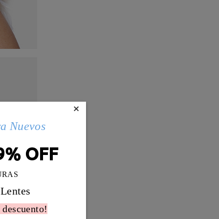
×
ra Nuevos
9% OFF
URAS
 Lentes
 descuento!