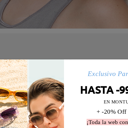
Exclusivo Pa
HASTA -9
EN MONT
+ -20% Off
¡Toda la web con