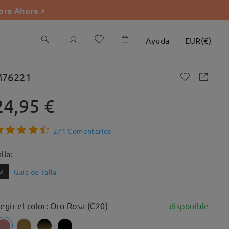
ra Ahora >
Ayuda
EUR
(
€
)
76221
24,95 €
271 Comentarios
lla:
M
Guía de Talla
legir el color: Oro Rosa (C20)
disponible