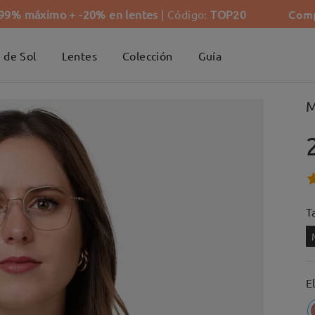
Comp
-99% máximo + -20% en lentes
| Código:
TOP20
 de Sol
Lentes
Colección
Guía
M
Ta
E