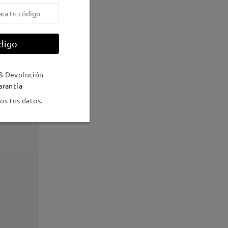
digo
& Devolución
arantía
s tus datos.