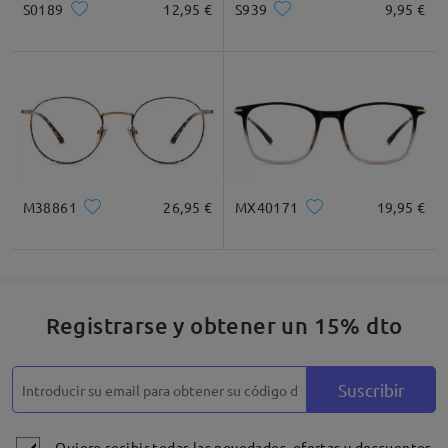
S0189
12,95 €
S939
9,95 €
Leer todos los
comentarios
Deje su comentario
M38861
26,95 €
MX40171
19,95 €
Registrarse y obtener un 15% dto
Suscribir
Quiero recibir todas las novedades, ofertas y descuentos