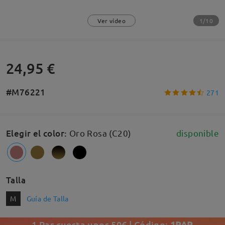
1/10
Ver vídeo
24,95 €
#M76221
271
Elegir el color
:
Oro Rosa (C20)
disponible
Talla
M
Guía de Talla
1 Par cuesta unos 50€ | Código:
1PAR