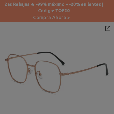
2as Rebajas 🔥 -99% máximo + -20% en lentes
|
Código:
TOP20
Compra Ahora >