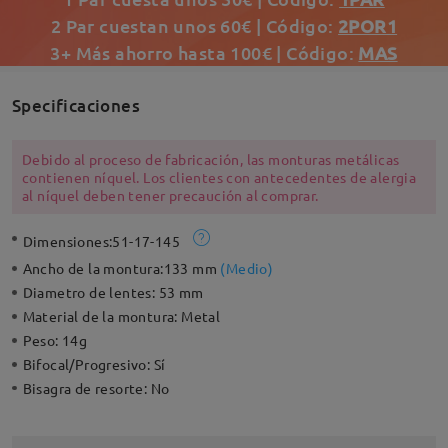
2 Par cuestan unos 60€ | Código:
2POR1
3+ Más ahorro hasta 100€ | Código:
MAS
Specificaciones
Debido al proceso de fabricación, las monturas metálicas
contienen níquel. Los clientes con antecedentes de alergia
al níquel deben tener precaución al comprar.
Dimensiones:
51-17-145
Ancho de la montura:
133 mm
(
Medio
)
Diametro de lentes:
53 mm
Material de la montura:
Metal
Peso:
14g
Bifocal/Progresivo:
Sí
Bisagra de resorte:
No