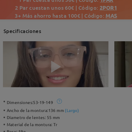
2 Par cuestan unos 60€ | Código:
2POR1
3+ Más ahorro hasta 100€ | Código:
MAS
Specificaciones
Dimensiones:
53-19-149
Ancho de la montura:
136 mm
(
Largo
)
Diametro de lentes:
55 mm
Material de la montura:
Tr
Peso:
19g