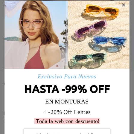
×
MOSTRAR MÁS
Exclusivo Para Nuevos
Comentarios de Clientes(550)
HASTA -99% OFF
EN MONTURAS
+ -20% Off Lentes
El marco me queda muy bien
by
Laura
on
Mar 6 , 2026
¡Toda la web con descuento!