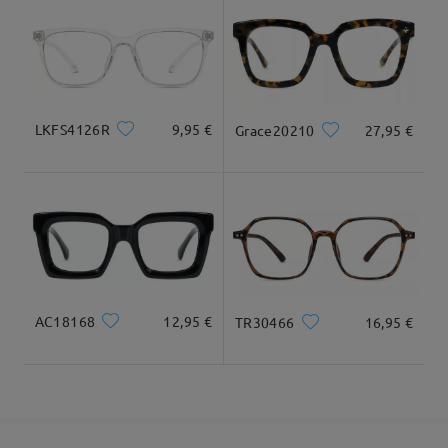
cuadrada y redonda
20cm/7.8plg.
22cm/8.6plg.
Llegado
Dimensiones
LKFS4126R
9,95 €
Grace20210
27,95 €
Ancho Total
Longitud de Patillas
136mm/ 5.35plg.
149mm/ 5.87plg.
AC18168
12,95 €
TR30466
16,95 €
Ancho de Cristal
Altura de Cristal
Ancho de Puente
53mm/ 2.09plg.
45mm/ 1.77plg.
19mm/ 0.75plg.