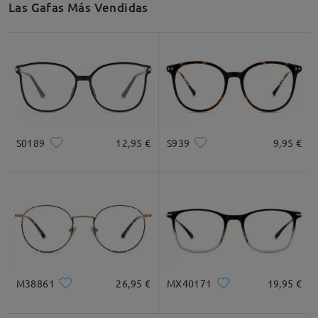
Las Gafas Más Vendidas
Recomendación de Rostro
Cuadrada
Redondo
Corazón
Diamante
Ovalado
S0189
12,95 €
S939
9,95 €
* Solo Para Referencia
Descripción del Producto
M38861
26,95 €
MX40171
19,95 €