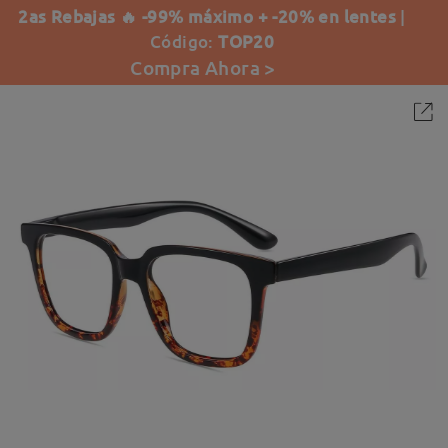
2as Rebajas 🔥 -99% máximo + -20% en lentes
|
Código:
TOP20
Compra Ahora >