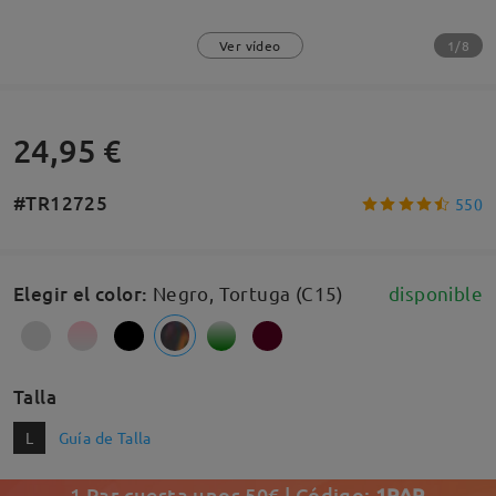
1/8
Ver vídeo
24,95 €
#TR12725
550
Elegir el color
:
Negro, Tortuga (C15)
disponible
Talla
L
Guía de Talla
1 Par cuesta unos 50€ | Código:
1PAR