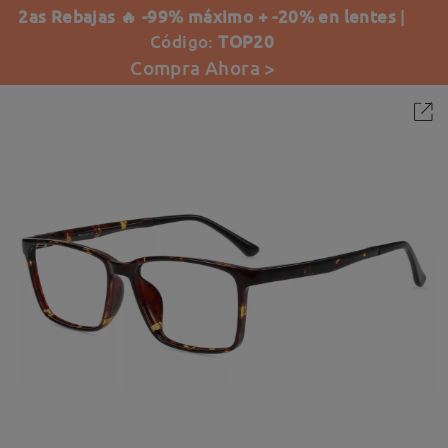
2as Rebajas 🔥 -99% máximo + -20% en lentes
|
Código:
TOP20
Compra Ahora >