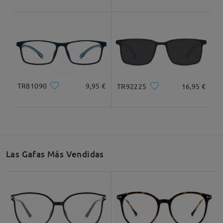
Ancho Total
Longitud de Patillas
136mm/ 5.35plg.
145mm/ 5.71plg.
TR81090
9,95 €
TR92225
16,95 €
Ancho de Cristal
Altura de Cristal
Ancho de Puente
56mm/ 2.20plg.
40mm/ 1.57plg.
16mm/ 0.63plg.
Las Gafas Más Vendidas
Recomendación de Rostro