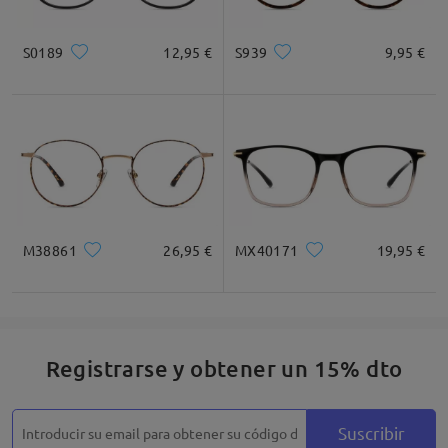
Cuadrada
Redondo
Corazón
Diamante
Ovalado
S0189
12,95 €
S939
9,95 €
* Solo Para Referencia
Descripción del Producto
M38861
26,95 €
MX40171
19,95 €
Registrarse y obtener un 15% dto
Suscribir