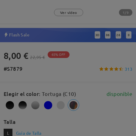
1/9
Ver vídeo
Flash Sale
3
D
06
26
0
:
:
:
8,00 €
65% OFF
22,95 €
#S7879
313
Elegir el color
:
Tortuga (C10)
disponible
Talla
L
Guía de Talla