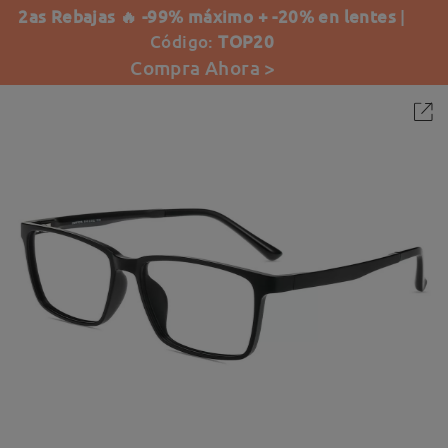
2as Rebajas 🔥 -99% máximo + -20% en lentes
|
Código:
TOP20
Compra Ahora >