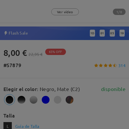
1/8
Ver vídeo
Flash Sale
1
D
01
05
18
:
:
:
8,00 €
65% OFF
22,95 €
#S7879
314
Elegir el color
:
Negro, Mate (C2)
disponible
Talla
L
Guía de Talla