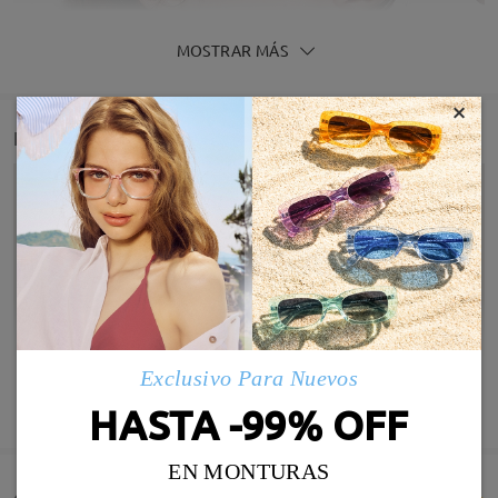
MOSTRAR MÁS
×
Detail
Exclusivo Para Nuevos
Infomación de Modelo
MOSTRAR MÁS
HASTA -99% OFF
EN MONTURAS