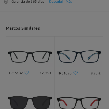
Garantía de 365 días
Descubrir Más
5-7 días laborales
detalles
Enviado
Leer todos los
Ancho Total
Longitud de Patillas
Marcos Similares
136mm/ 5.35plg.
145mm/ 5.71plg.
comentarios
Deje su comentario
Envío
5-7 días laborales
detalles
Llegado
Ancho de Cristal
Altura de Cristal
Ancho de Puente
56mm/ 2.20plg.
40mm/ 1.57plg.
16mm/ 0.63plg.
TR55132
12,95 €
TR81090
9,95 €
Recomendación de Rostro