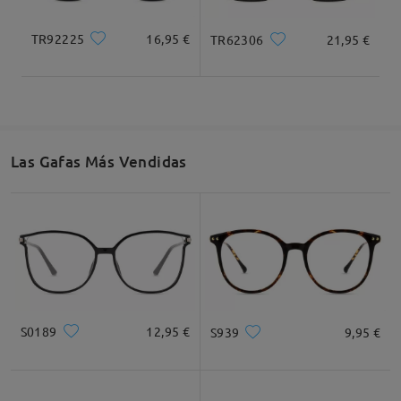
Cuadrada
Redondo
Corazón
Diamante
Ovalado
TR92225
16,95 €
TR62306
21,95 €
* Solo Para Referencia
Descripción del Producto
Las Gafas Más Vendidas
S0189
12,95 €
S939
9,95 €