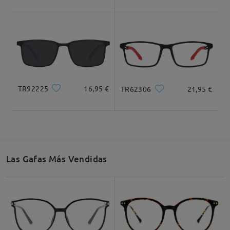
Ancho Total
Longitud de Patillas
136mm/ 5.35plg.
145mm/ 5.71plg.
TR92225
16,95 €
TR62306
21,95 €
Ancho de Cristal
Altura de Cristal
Ancho de Puente
56mm/ 2.20plg.
40mm/ 1.57plg.
16mm/ 0.63plg.
Las Gafas Más Vendidas
Recomendación de Rostro