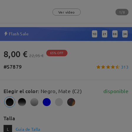
1/8
Ver vídeo
Flash Sale
1
D
21
06
33
:
:
:
8,00 €
65% OFF
22,95 €
#S7879
313
Elegir el color
:
Negro, Mate (C2)
disponible
Talla
L
Guía de Talla