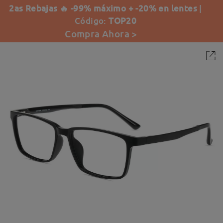
2as Rebajas 🔥 -99% máximo + -20% en lentes
|
Código:
TOP20
Compra Ahora >