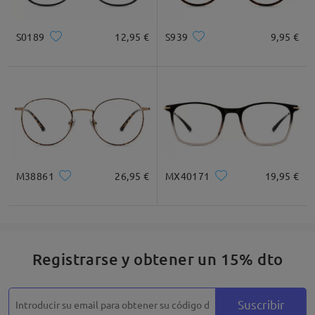
Cuadrada
Redondo
Corazón
Diamante
Ovalado
S0189
12,95 €
S939
9,95 €
* Solo Para Referencia
Descripción del Producto
M38861
26,95 €
MX40171
19,95 €
Registrarse y obtener un 15% dto
Suscribir