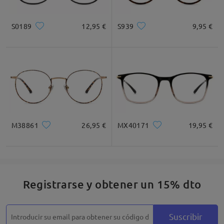
Cuadrada
Redondo
Corazón
Diamante
Ovalado
S0189
12,95 €
S939
9,95 €
* Solo Para Referencia
Descripción del Producto
M38861
26,95 €
MX40171
19,95 €
Registrarse y obtener un 15% dto
Suscribir