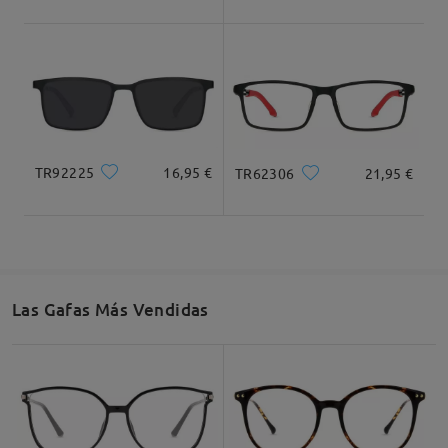
Ancho Total
Longitud de Patillas
136mm/ 5.35plg.
145mm/ 5.71plg.
TR92225
16,95 €
TR62306
21,95 €
Ancho de Cristal
Altura de Cristal
Ancho de Puente
56mm/ 2.20plg.
40mm/ 1.57plg.
16mm/ 0.63plg.
Las Gafas Más Vendidas
Recomendación de Rostro