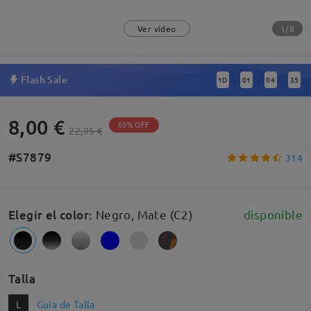
1/8
Ver vídeo
Flash Sale
1
D
01
04
34
:
:
:
8,00 €
65% OFF
22,95 €
#S7879
314
Elegir el color
:
Negro, Mate (C2)
disponible
Talla
L
Guía de Talla