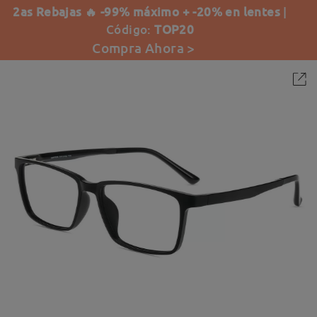
2as Rebajas 🔥 -99% máximo + -20% en lentes
|
Código:
TOP20
Compra Ahora >