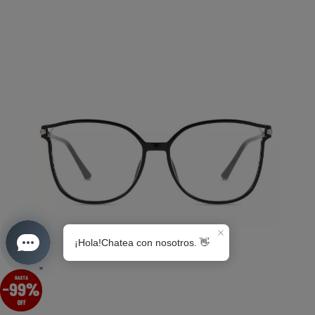
S0189
×