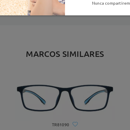
es
detalles
5
Nunca compartiremo
Enviado
MARCOS SIMILARES
TR81090