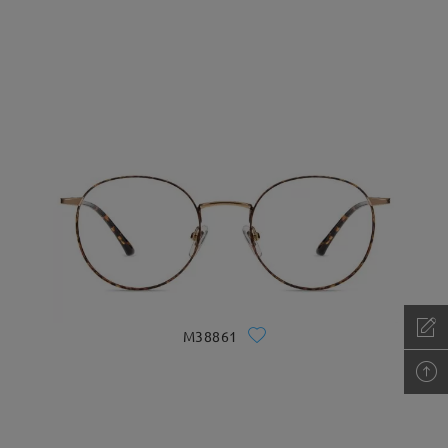
M38861