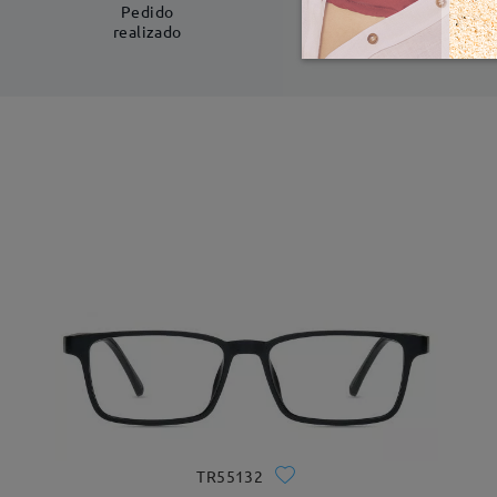
5-7 días laboral
Pedido
realizado
TR55132