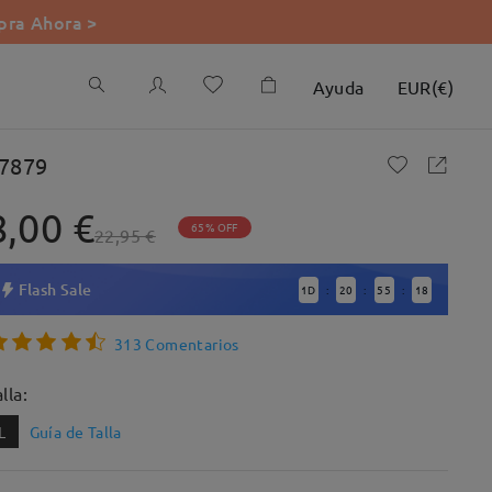
ra Ahora >
Ayuda
EUR
(
€
)
7879
8,00 €
65% OFF
22,95 €
Flash Sale
1
D
20
55
17
:
:
:
313 Comentarios
lla:
L
Guía de Talla