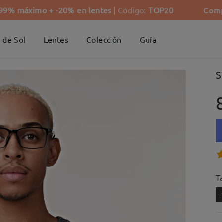
Comp
-99% máximo + -20% en lentes
| Código:
TOP20
 de Sol
Lentes
Colección
Guía
S
Ta