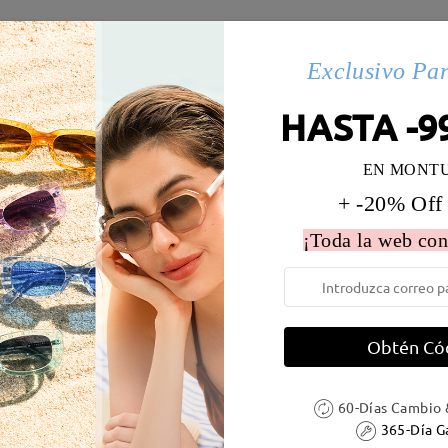
es(313)
Exclusivo Pa
HASTA -9
 la montura:
136 mm
(
Largo
)
Diametro de lentes:
57 mm
EN MONT
e resorte:
No
Material de la montura:
Tr
+ -20% Off
¡Toda la web con
Obtén Có
DELIVERY
60-Días Cambio 
ión
365-Día G