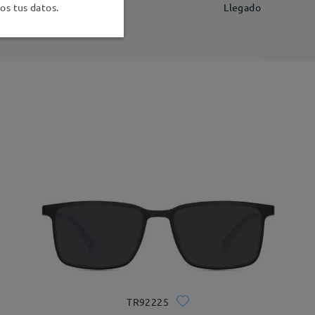
-7 días laborales
detalles
s tus datos.
Llegado
TR92225