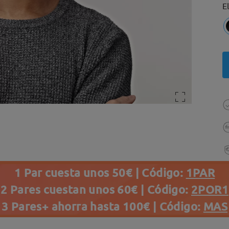
E
1 Par cuesta unos 50€ | Código:
1PAR
2 Pares cuestan unos 60€ | Código:
2POR1
3 Pares+ ahorra hasta 100€ | Código:
MAS