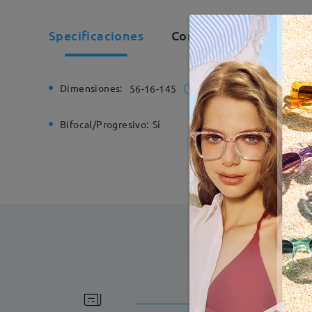
Specificaciones
Comentarios de Client
Dimensiones:
Ancho de
56-16-145
Bifocal/Progresivo:
Sí
Bisagra d
Fabricac