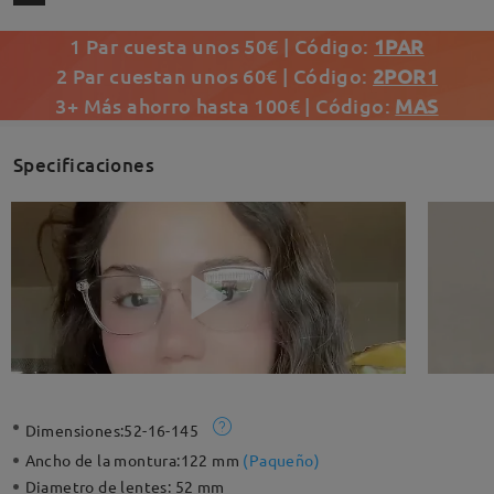
1 Par cuesta unos 50€ | Código:
1PAR
2 Par cuestan unos 60€ | Código:
2POR1
3+ Más ahorro hasta 100€ | Código:
MAS
Specificaciones
Dimensiones:
52-16-145
Ancho de la montura:
122 mm
(
Paqueño
)
Diametro de lentes:
52 mm