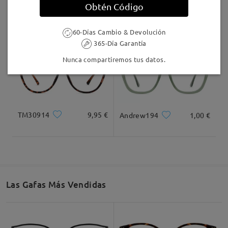
Obtén Código
MT37644
7,00 €
Jewels246
16,95 €
60-Días Cambio & Devolución
365-Día Garantía
Nunca compartiremos tus datos.
TM30914
9,95 €
Andrew194
1,00 €
Las Gafas Más Vendidas