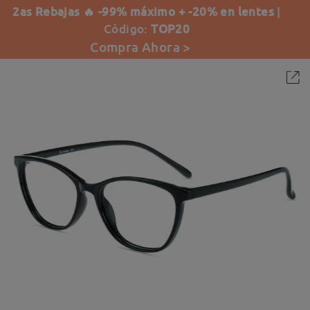
2as Rebajas 🔥 -99% máximo + -20% en lentes
|
Código:
TOP20
Compra Ahora >