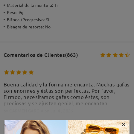
Material de la montura:
Tr
Peso:
9g
Bifocal/Progresivo:
Sí
Bisagra de resorte:
No
Comentarios de Clientes(863)
Buena calidad y la forma me encanta. Muchas gafas
son enormes y éstas son perfectas. Por favor,
Firmoo, necesitamos gafas como éstas, son
preciosas y se ajustan genial, me encantan.
by
CARMEN GARCIA
on
Jul 4 , 2026
×
MOSTRAR MÁS