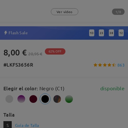
1/8
Ver vídeo
Flash Sale
1
D
23
38
11
:
:
:
8,00 €
62% OFF
20,95 €
#LKFS3656R
863
Elegir el color
:
Negro (C1)
disponible
Talla
S
Guía de Talla