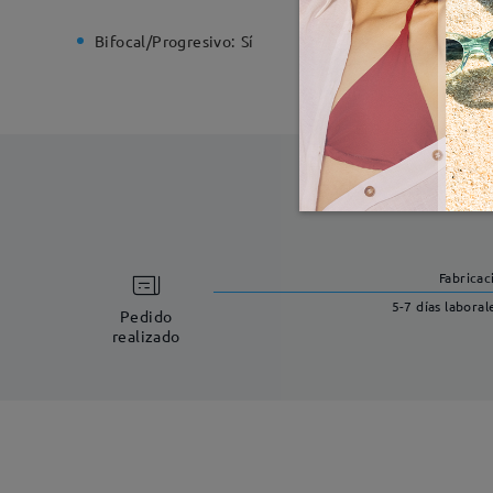
Bifocal/Progresivo:
Sí
Bisagra d
Fabricac
5-7 días laboral
Pedido
realizado