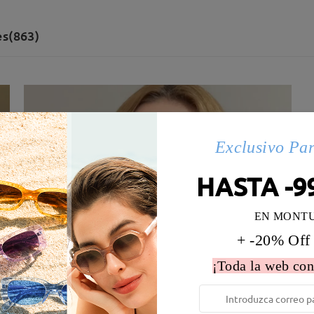
es(863)
Exclusivo Pa
HASTA -9
EN MONT
+ -20% Off
¡Toda la web con
 la montura:
122 mm
(
Paqueño
)
Diametro de lentes:
52 mm