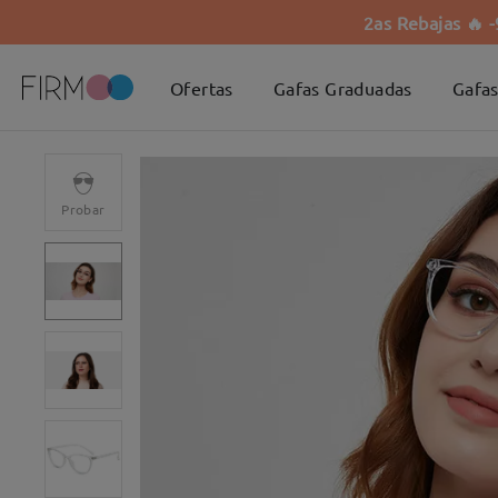
2as Rebajas 🔥 
Ofertas
Gafas Graduadas
Gafas
Probar