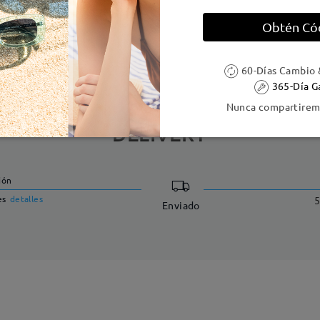
Obtén Có
e resorte:
No
Material de la montura:
Tr
60-Días Cambio 
365-Día G
Nunca compartiremo
DELIVERY
ión
es
detalles
5
Enviado