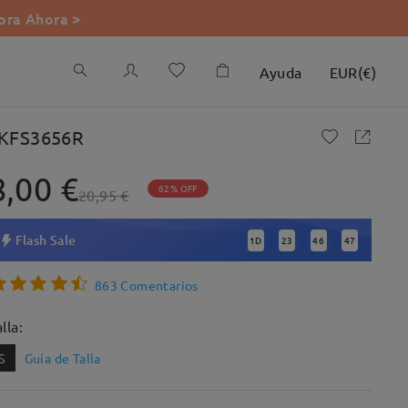
ra Ahora >
Ayuda
EUR
(
€
)
KFS3656R
8,00 €
62% OFF
20,95 €
Flash Sale
1
D
23
46
46
:
:
:
863 Comentarios
lla:
S
Guía de Talla