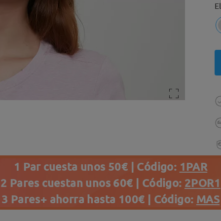
E
1 Par cuesta unos 50€ | Código:
1PAR
2 Pares cuestan unos 60€ | Código:
2POR1
3 Pares+ ahorra hasta 100€ | Código:
MAS