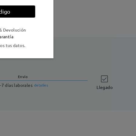
digo
& Devolución
arantía
s tus datos.
Envío
-7 días laborales
detalles
Llegado