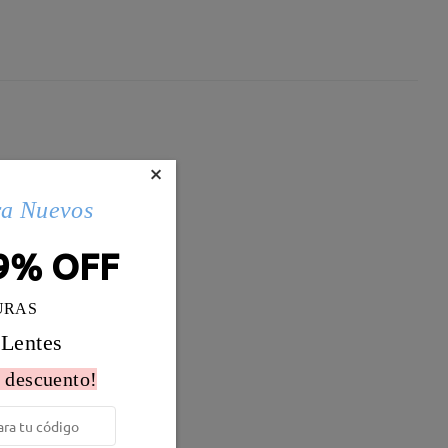
×
ra Nuevos
9% OFF
URAS
 Lentes
 descuento!
Peso:
9g