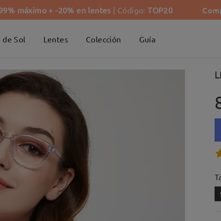
Comp
-99% máximo + -20% en lentes
| Código:
TOP20
 de Sol
Lentes
Colección
Guía
L
Ta