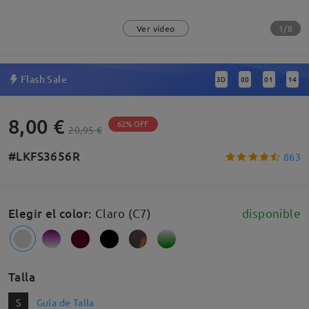
1/8
Ver vídeo
Flash Sale
3
D
00
01
13
:
:
:
8,00 €
62% OFF
20,95 €
#LKFS3656R
863
Elegir el color
:
Claro (C7)
disponible
Talla
S
Guía de Talla