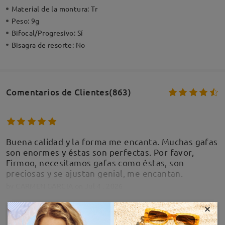
Material de la montura:
Tr
Peso:
9g
Bifocal/Progresivo:
Sí
Bisagra de resorte:
No
Comentarios de Clientes(863)
Buena calidad y la forma me encanta. Muchas gafas
son enormes y éstas son perfectas. Por favor,
Firmoo, necesitamos gafas como éstas, son
preciosas y se ajustan genial, me encantan.
by
CARMEN GARCIA
on
Jul 4 , 2026
×
MOSTRAR MÁS