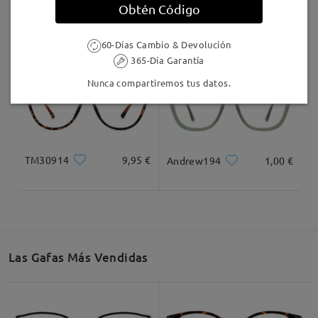
Obtén Código
MT37644
7,00 €
Jewels246
16,95 €
60-Días Cambio & Devolución
365-Día Garantía
Nunca compartiremos tus datos.
TM30914
9,95 €
Andrew194
1,00 €
Las Gafas Más Vendidas