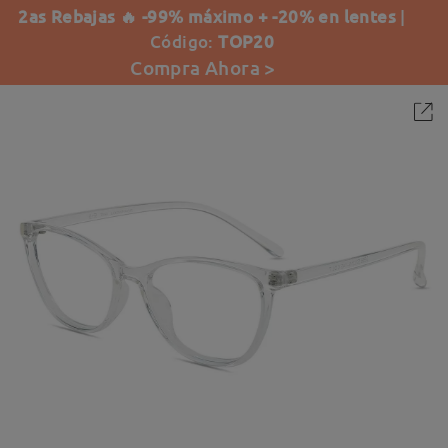
2as Rebajas 🔥 -99% máximo + -20% en lentes
|
Código:
TOP20
Compra Ahora >