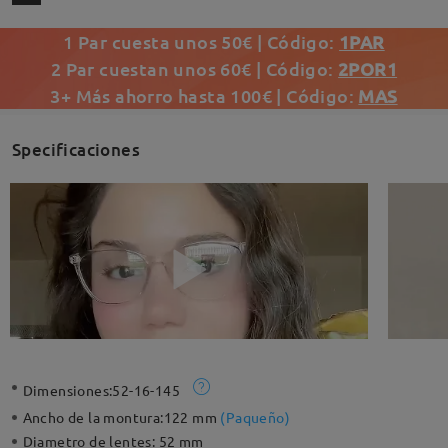
1 Par cuesta unos 50€ | Código:
1PAR
2 Par cuestan unos 60€ | Código:
2POR1
3+ Más ahorro hasta 100€ | Código:
MAS
Specificaciones
Dimensiones:
52-16-145
Ancho de la montura:
122 mm
(
Paqueño
)
Diametro de lentes:
52 mm