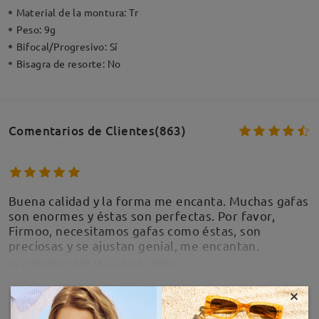
Material de la montura:
Tr
Peso:
9g
Bifocal/Progresivo:
Sí
Bisagra de resorte:
No
Comentarios de Clientes(863)
Buena calidad y la forma me encanta. Muchas gafas
son enormes y éstas son perfectas. Por favor,
Firmoo, necesitamos gafas como éstas, son
preciosas y se ajustan genial, me encantan.
by
CARMEN GARCIA
on
Jul 4 , 2026
×
MOSTRAR MÁS