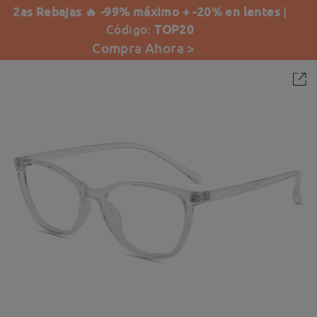
2as Rebajas 🔥 -99% máximo + -20% en lentes
|
Código:
TOP20
Compra Ahora >