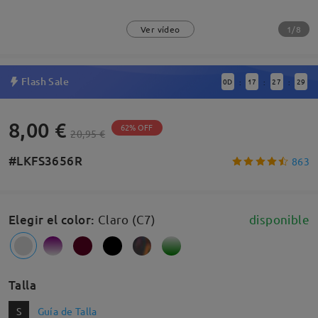
1/8
Ver vídeo
Flash Sale
0
D
17
27
28
:
:
:
8,00 €
62% OFF
20,95 €
#LKFS3656R
863
Elegir el color
:
Claro (C7)
disponible
Talla
S
Guía de Talla