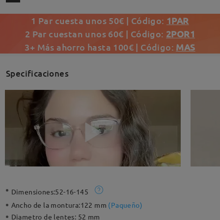
1 Par cuesta unos 50€ | Código:
1PAR
2 Par cuestan unos 60€ | Código:
2POR1
3+ Más ahorro hasta 100€ | Código:
MAS
Specificaciones
Dimensiones:
52-16-145
Ancho de la montura:
122 mm
(
Paqueño
)
Diametro de lentes:
52 mm