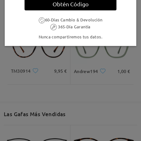
Obtén Código
MT37644
7,00 €
Jewels246
16,95 €
60-Días Cambio & Devolución
365-Día Garantía
Nunca compartiremos tus datos.
TM30914
9,95 €
Andrew194
1,00 €
Las Gafas Más Vendidas