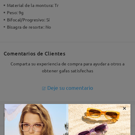
Material de la montura:
Tr
Peso:
9g
Bifocal/Progresivo:
Sí
Bisagra de resorte:
No
Comentarios de Clientes
Comparta su experiencia de compra para ayudar a otros a
obtener gafas satisfechas
Deje su comentario
×
Entrega