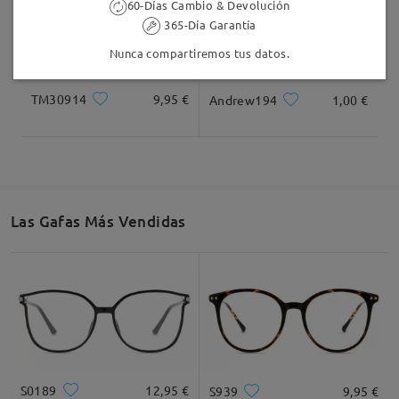
60-Días Cambio & Devolución
365-Día Garantía
Nunca compartiremos tus datos.
TM30914
9,95 €
Andrew194
1,00 €
Las Gafas Más Vendidas
S0189
12,95 €
S939
9,95 €