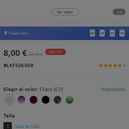
1/8
Ver vídeo
Flash Sale
3
D
19
20
34
:
:
:
8,00 €
62% OFF
20,95 €
#LKFS3656R
0
Elegir el color
:
Claro (C7)
disponible
Talla
S
Guía de Talla