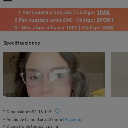
1 Par cuesta unos 50€ | Código:
1PAR
2 Par cuestan unos 60€ | Código:
2POR1
3+ Más ahorro hasta 100€ | Código:
MAS
Specificaciones
Dimensiones:
52-16-145
Ancho de la montura:
122 mm
(
Paqueño
)
Diametro de lentes:
52 mm