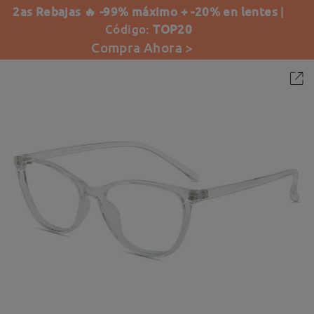
2as Rebajas 🔥 -99% máximo + -20% en lentes
|
Código:
TOP20
Compra Ahora >