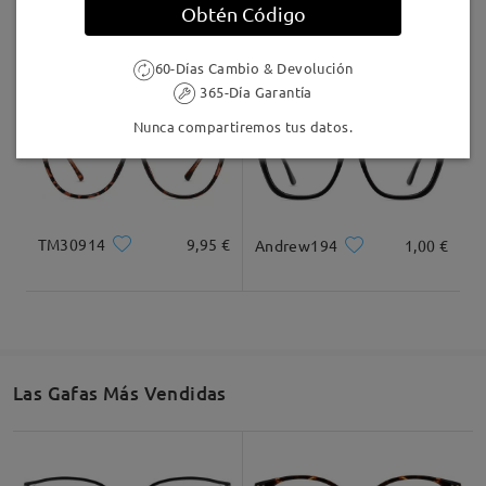
Obtén Código
MT37644
7,00 €
Jewels246
16,95 €
60-Días Cambio & Devolución
365-Día Garantía
Nunca compartiremos tus datos.
TM30914
9,95 €
Andrew194
1,00 €
Las Gafas Más Vendidas