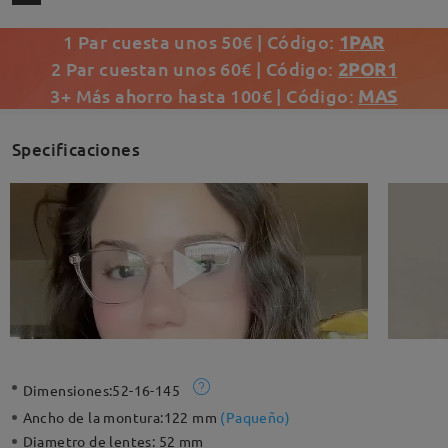
1 Par cuesta unos 50€ | Código:
1PAR
2 Par cuestan unos 60€ | Código:
2POR1
3+ Más ahorro hasta 100€ | Código:
MAS
Specificaciones
Dimensiones:
52-16-145
Ancho de la montura:
122 mm
(
Paqueño
)
Diametro de lentes:
52 mm