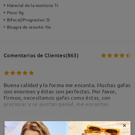
Material de la montura:
Tr
Peso:
9g
Bifocal/Progresivo:
Sí
Bisagra de resorte:
No
Comentarios de Clientes(863)
Buena calidad y la forma me encanta. Muchas gafas
son enormes y éstas son perfectas. Por favor,
Firmoo, necesitamos gafas como éstas, son
preciosas y se ajustan genial, me encantan.
by
CARMEN GARCIA
on
Jul 4 , 2026
×
MOSTRAR MÁS