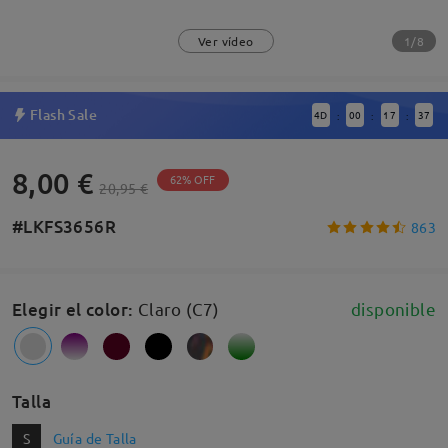
1/8
Ver vídeo
Flash Sale
4
D
00
17
36
:
:
:
8,00 €
62% OFF
20,95 €
#LKFS3656R
863
Elegir el color
:
Claro (C7)
disponible
Talla
S
Guía de Talla