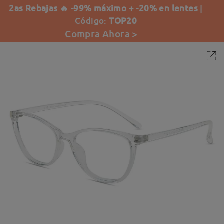
2as Rebajas 🔥 -99% máximo + -20% en lentes
|
Código:
TOP20
Compra Ahora >