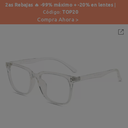
2as Rebajas 🔥 -99% máximo + -20% en lentes
|
Código:
TOP20
Compra Ahora >