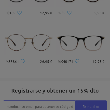
Cuadrada
Redondo
Corazón
Diamante
Ovalado
S0189
12,95 €
S939
9,95 €
* Solo Para Referencia
Descripción del Producto
M38861
26,95 €
MX40171
19,95 €
Registrarse y obtener un 15% dto
Suscribir