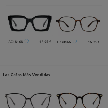
Ancho Total
Longitud de Patillas
130mm/ 5.12plg.
143mm/ 5.63plg.
AC18168
12,95 €
TR30466
16,95 €
Ancho de Cristal
Altura de Cristal
Ancho de Puente
54mm/ 2.13plg.
43mm/ 1.69plg.
17mm/ 0.67plg.
Las Gafas Más Vendidas
Recomendación de Rostro