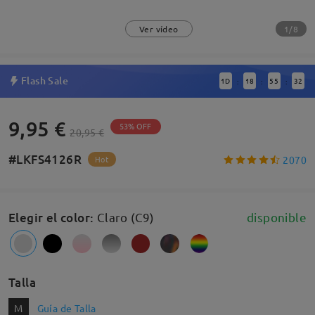
1/8
Ver vídeo
Flash Sale
1
D
18
55
31
:
:
:
9,95 €
53% OFF
20,95 €
#LKFS4126R
2070
Hot
Elegir el color
:
Claro (C9)
disponible
Talla
M
Guía de Talla