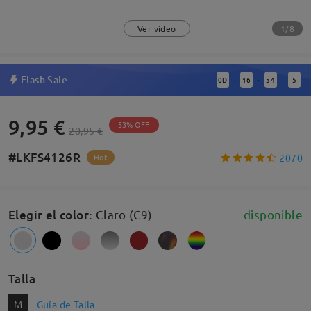
1/8
Ver vídeo
Flash Sale
0
D
16
54
5
:
:
:
9,95 €
53% OFF
20,95 €
#LKFS4126R
2070
Hot
Elegir el color
:
Claro (C9)
disponible
Talla
M
Guía de Talla