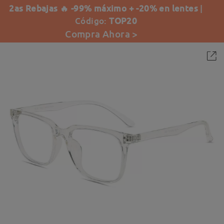
2as Rebajas 🔥 -99% máximo + -20% en lentes
|
Código:
TOP20
Compra Ahora >