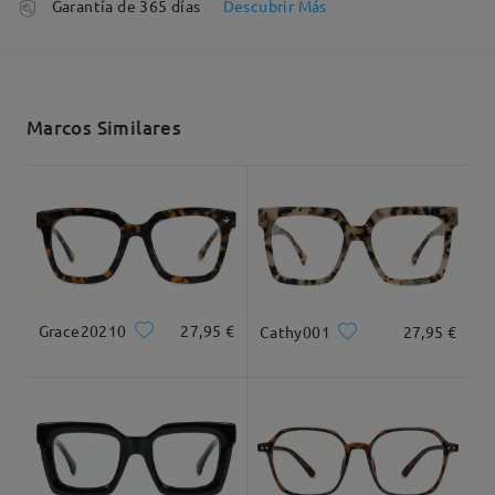
Garantía de 365 días
Descubrir Más
5-7 días laborales
detalles
Enviado
Ancho Total
Longitud de Patillas
Marcos Similares
130mm/ 5.12plg.
143mm/ 5.63plg.
Leer todos los
Envío
5-7 días laborales
detalles
comentarios
Deje su comentario
Llegado
Ancho de Cristal
Altura de Cristal
Ancho de Puente
54mm/ 2.13plg.
43mm/ 1.69plg.
17mm/ 0.67plg.
Grace20210
27,95 €
Cathy001
27,95 €
Recomendación de Rostro