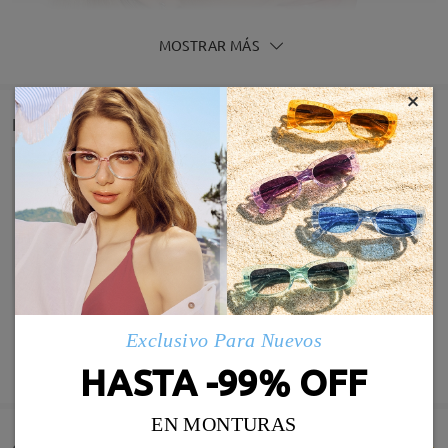
MOSTRAR MÁS
×
Detail
Exclusivo Para Nuevos
Infomación de Modelo
MOSTRAR MÁS
HASTA -99% OFF
EN MONTURAS