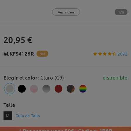
1/8
Ver vídeo
20,95 €
#LKFS4126R
2072
Hot
Elegir el color
:
Claro (C9)
disponible
Talla
M
Guía de Talla
1 Par cuesta unos 50€ | Código:
1PAR