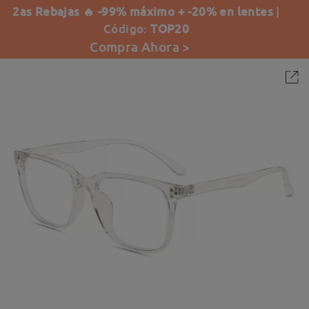
2as Rebajas 🔥 -99% máximo + -20% en lentes
|
Código:
TOP20
Compra Ahora >