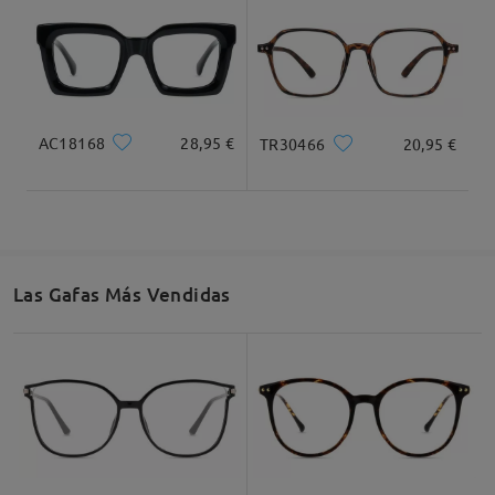
Ancho Total
Longitud de Patillas
130mm/ 5.12plg.
143mm/ 5.63plg.
AC18168
28,95 €
TR30466
20,95 €
Ancho de Cristal
Altura de Cristal
Ancho de Puente
54mm/ 2.13plg.
43mm/ 1.69plg.
17mm/ 0.67plg.
Las Gafas Más Vendidas
Recomendación de Rostro
Cuadrada
Redondo
Corazón
Diamante
Ovalado