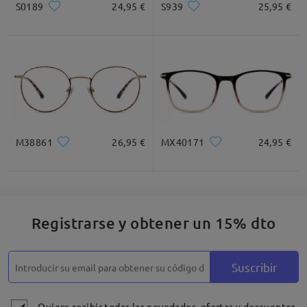
S0189
24,95 €
S939
25,95 €
* Solo Para Referencia
Descripción del Producto
M38861
26,95 €
MX40171
24,95 €
Registrarse y obtener un 15% dto
Suscribir
Quiero recibir todas las novedades, ofertas y descuentos