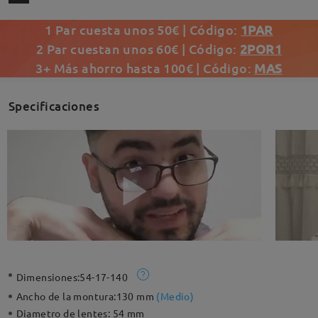
1 Par cuesta unos 50€ | Código:
1PAR
2 Par cuestan unos 60€ | Código:
2POR1
3+ Más ahorro hasta 100€ | Código:
MAS
Specificaciones
Dimensiones:
54-17-140
Ancho de la montura:
130 mm
(
Medio
)
Diametro de lentes:
54 mm