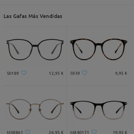
54mm/ 2.13plg.
32mm/ 1.26plg.
17mm/ 0.67plg.
Las Gafas Más Vendidas
Recomendación de Rostro
Cuadrada
Redondo
Corazón
Diamante
Ovalado
S0189
12,95 €
S939
9,95 €
* Solo Para Referencia
Descripción del Producto
M38861
26,95 €
MX40171
19,95 €