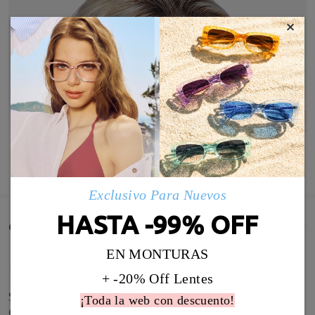
×
MOSTRAR MÁS
Exclusivo Para Nuevos
HASTA -99% OFF
Comentarios de Clientes(217)
EN MONTURAS
+ -20% Off Lentes
Sencillas, bonitas y quedan muy bien sin necesidad
¡Toda la web con descuento!
de ajustes.