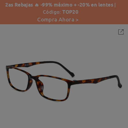
2as Rebajas 🔥 -99% máximo + -20% en lentes
|
Código:
TOP20
Compra Ahora >