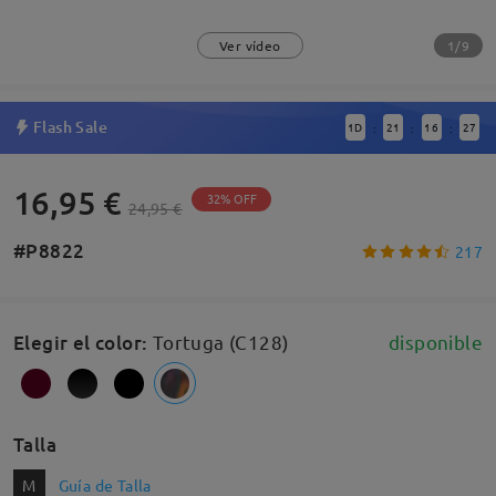
1/9
Ver vídeo
Flash Sale
1
D
21
16
27
:
:
:
16,95 €
32% OFF
24,95 €
#P8822
217
Elegir el color
:
Tortuga (C128)
disponible
Talla
M
Guía de Talla