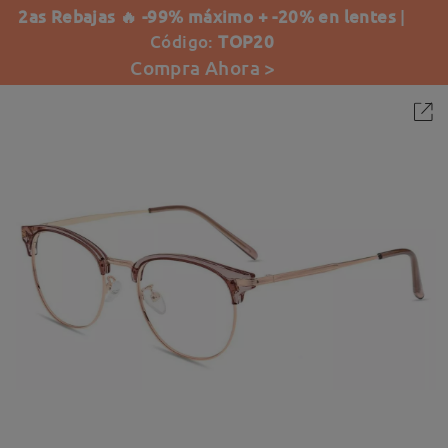
2as Rebajas 🔥 -99% máximo + -20% en lentes
|
Código:
TOP20
Compra Ahora >