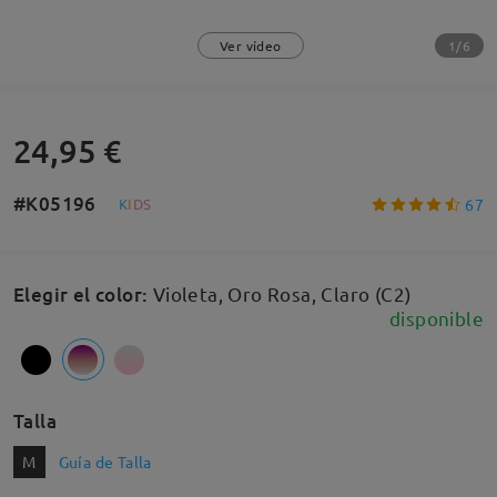
1/6
Ver vídeo
24,95 €
#K05196
67
K
I
D
S
Elegir el color
:
Violeta, Oro Rosa, Claro (C2)
disponible
Talla
M
Guía de Talla