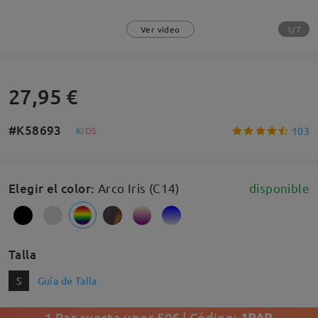
1/7
Ver vídeo
27,95 €
#K58693
103
K
I
D
S
Elegir el color
:
Arco Iris (C14)
disponible
Talla
S
Guía de Talla
1 Par cuesta unos 50€ | Código:
1PAR