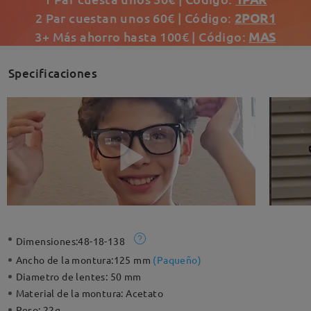
2 Par cuestan unos 60€ | Código:
2POR1
3+ Más ahorro hasta 100€ | Código:
MAS
Specificaciones
Dimensiones:
48-18-138
Ancho de la montura:
125 mm
(
Paqueño
)
Diametro de lentes:
50 mm
Material de la montura:
Acetato
Peso:
22g