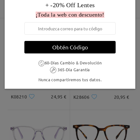
Deje su comentario
Fabricación
+ -20% Off Lentes
Garantía de 365 días
Descubrir Más
5-7 días laborales
detalles
¡Toda la web con descuento!
Enviado
Marcos Similares
Obtén Código
Envío
5-7 días laborales
detalles
60-Días Cambio & Devolución
365-Día Garantía
Llegado
Nunca compartiremos tus datos.
K08210
24,95 €
K28606
20,95 €