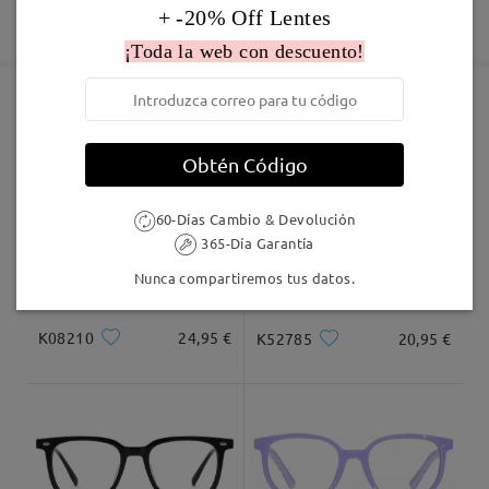
Deje su comentario
Fabricación
+ -20% Off Lentes
Garantía de 365 días
Descubrir Más
5-7 días laborales
detalles
¡Toda la web con descuento!
Enviado
Marcos Similares
Obtén Código
Envío
5-7 días laborales
detalles
60-Días Cambio & Devolución
365-Día Garantía
Llegado
Nunca compartiremos tus datos.
K08210
24,95 €
K52785
20,95 €