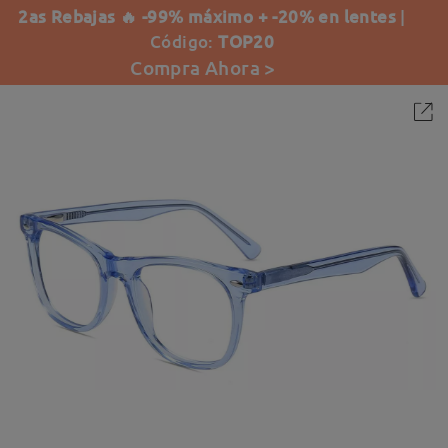
2as Rebajas 🔥 -99% máximo + -20% en lentes
|
Código:
TOP20
Compra Ahora >