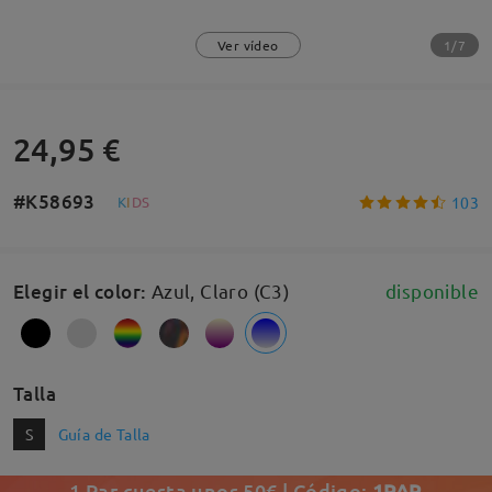
1/7
Ver vídeo
24,95 €
#K58693
103
K
I
D
S
Elegir el color
:
Azul, Claro (C3)
disponible
Talla
S
Guía de Talla
1 Par cuesta unos 50€ | Código:
1PAR