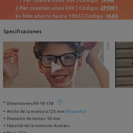
2 Par cuestan unos 60€ | Código:
2POR1
3+ Más ahorro hasta 100€ | Código:
MAS
Specificaciones
Dimensiones:
48-18-138
Ancho de la montura:
125 mm
(
Paqueño
)
Diametro de lentes:
50 mm
Material de la montura:
Acetato
Peso:
22g