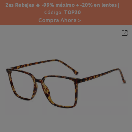
2as Rebajas 🔥 -99% máximo + -20% en lentes
|
Código:
TOP20
Compra Ahora >