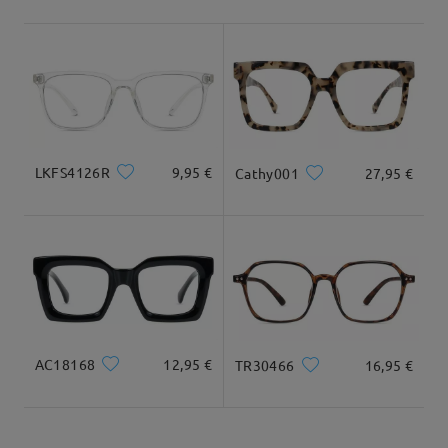
Envío
Firmoo's
reply
Jan 30 , 2026
5-7 días laborales
detalles
Hola Geberth,
Llegado
Lamentamos mucho tu experiencia y
comprendemos completamente tu frustración.
Este no es el nivel de servicio ni la calidad del
producto que buscamos, y te pedimos disculpas por
LKFS4126R
9,95 €
Cathy001
27,95 €
las molestias y el estrés que esta situación te haya
causado.
Agradecemos mucho que nos hayas informado
sobre esto y nos comprometemos a mejorar tanto
nuestros productos como nuestro servicio. Tu
experiencia es importante y queremos asegurarnos
de que algo así no vuelva a ocurrir.
AC18168
12,95 €
TR30466
16,95 €
Si aún tienes alguna duda, no dudes en
contactarnos a través del chat en vivo (24/7) o en
escribirnos a service@firmoo.es.