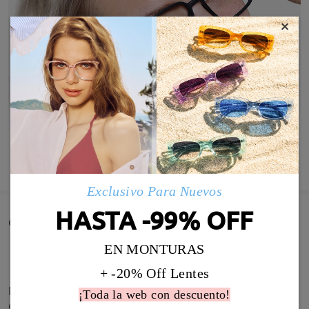
×
MOSTRAR MÁS
Exclusivo Para Nuevos
HASTA -99% OFF
Comentarios de Clientes(443)
EN MONTURAS
+ -20% Off Lentes
Nunca había colocado una mala reseña , pero en
¡Toda la web con descuento!
este caso no podía dejarlo pasar , he comprado dos