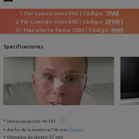
1 Par cuesta unos 50€ | Código:
1PAR
2 Par cuestan unos 60€ | Código:
2POR1
3+ Más ahorro hasta 100€ | Código:
MAS
Specificaciones
Dimensiones:
56-16-147
Ancho de la montura:
136 mm
(
Largo
)
Diametro de lentes:
57 mm