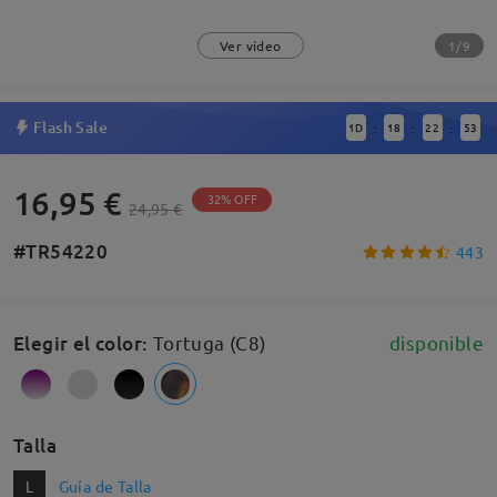
1/9
Ver vídeo
Flash Sale
1
D
18
22
52
:
:
:
16,95 €
32% OFF
24,95 €
#TR54220
443
Elegir el color
:
Tortuga (C8)
disponible
Talla
L
Guía de Talla