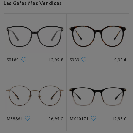
Las Gafas Más Vendidas
Recomendación de Rostro
Cuadrada
Redondo
Corazón
Diamante
Ovalado
S0189
12,95 €
S939
9,95 €
* Solo Para Referencia
Descripción del Producto
M38861
26,95 €
MX40171
19,95 €