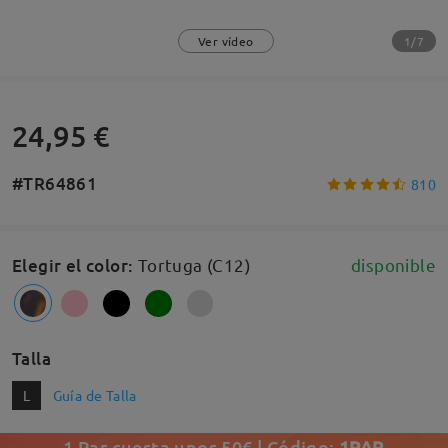
1/7
Ver vídeo
24,95 €
#TR64861
810
Elegir el color
:
Tortuga (C12)
disponible
Talla
L
Guía de Talla
1 Par cuesta unos 50€ | Código:
1PAR