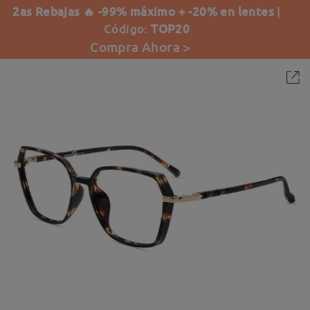
2as Rebajas 🔥 -99% máximo + -20% en lentes
|
Código:
TOP20
Compra Ahora >