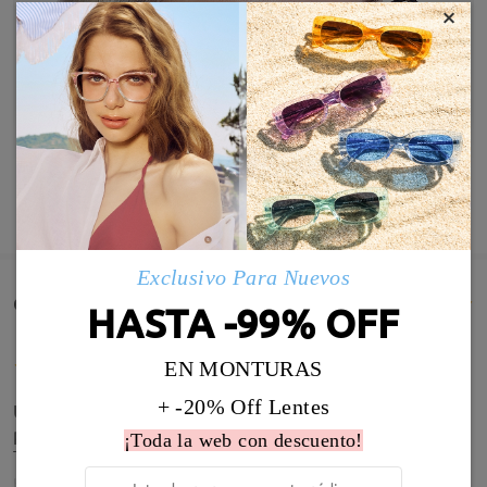
×
MOSTRAR MÁS
Exclusivo Para Nuevos
Comentarios de Clientes(810)
HASTA -99% OFF
EN MONTURAS
+ -20% Off Lentes
Un pequeño problema con el ajuste de patillas
pero ya solventado con las instrucciones recibidas.
¡Toda la web con descuento!
Todo en orden!
by
Rocío Moreno Chaguaceda
on
Jul 15 , 2026