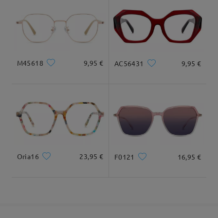
cuadrada y redonda
20cm/7.8plg.
22cm/8.6plg.
Llegado
Dimensiones
M45618
9,95 €
AC56431
9,95 €
Ancho Total
Longitud de Patillas
143mm/ 5.63plg.
144mm/ 5.67plg.
Oria16
23,95 €
F0121
16,95 €
Ancho de Cristal
Altura de Cristal
Ancho de Puente
53mm/ 2.09plg.
45mm/ 1.77plg.
16mm/ 0.63plg.