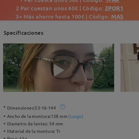
2 Par cuestan unos 60€ | Código:
2POR1
3+ Más ahorro hasta 100€ | Código:
MAS
Specificaciones
Dimensiones:
53-16-144
Ancho de la montura:
138 mm
(
Largo
)
Diametro de lentes:
54 mm
Material de la montura:
Tr
Peso:
12g