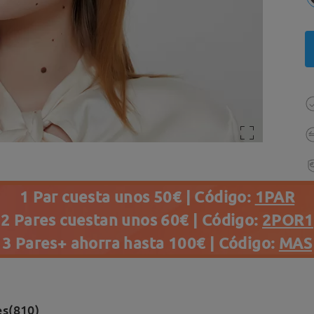
1 Par cuesta unos 50€ | Código:
1PAR
2 Pares cuestan unos 60€ | Código:
2POR1
3 Pares+ ahorra hasta 100€ | Código:
MAS
es(810)