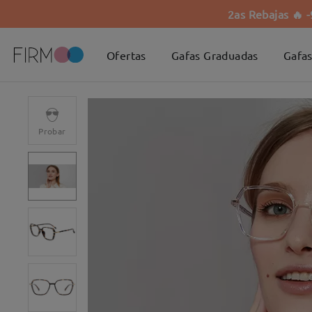
2as Rebajas 🔥 
Ofertas
Gafas Graduadas
Gafas
Probar