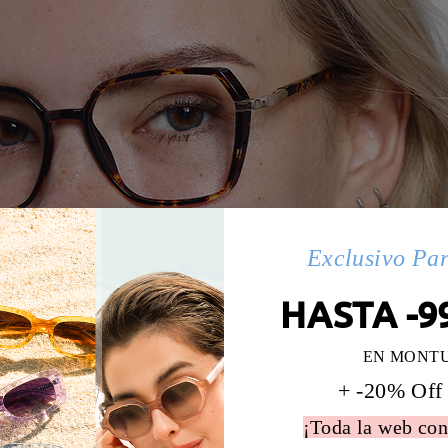
Exclusivo Pa
HASTA -9
EN MONT
+ -20% Off
¡Toda la web con