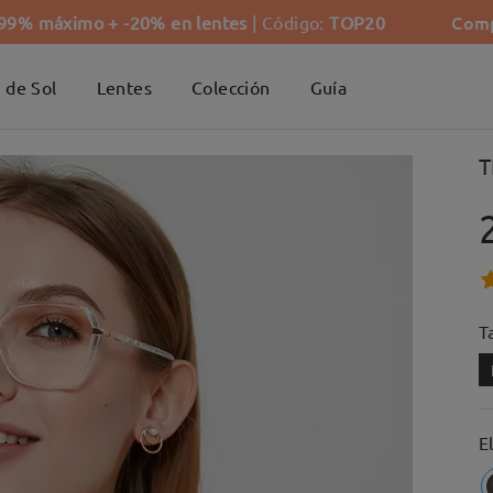
Comp
-99% máximo + -20% en lentes
| Código:
TOP20
 de Sol
Lentes
Colección
Guía
T
Ta
E