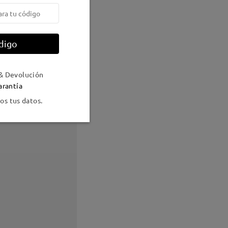
digo
& Devolución
arantía
s tus datos.