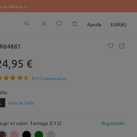
ra Ahora >
Ayuda
EUR
(
€
)
R64861
24,95 €
810 Comentarios
lla:
L
Guía de Talla
legir el color: Tortuga (C12)
disponible