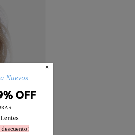
×
ra Nuevos
9% OFF
URAS
 Lentes
 descuento!