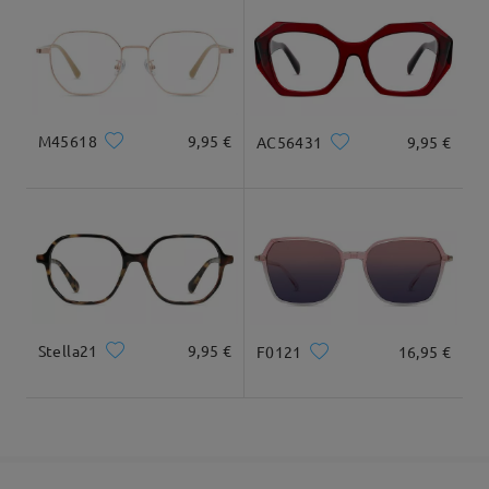
cuadrada y redonda
20cm/7.8plg.
22cm/8.6plg.
Llegado
Dimensiones
M45618
9,95 €
AC56431
9,95 €
Ancho Total
Longitud de Patillas
143mm/ 5.63plg.
144mm/ 5.67plg.
Stella21
9,95 €
F0121
16,95 €
Ancho de Cristal
Altura de Cristal
Ancho de Puente
53mm/ 2.09plg.
45mm/ 1.77plg.
16mm/ 0.63plg.