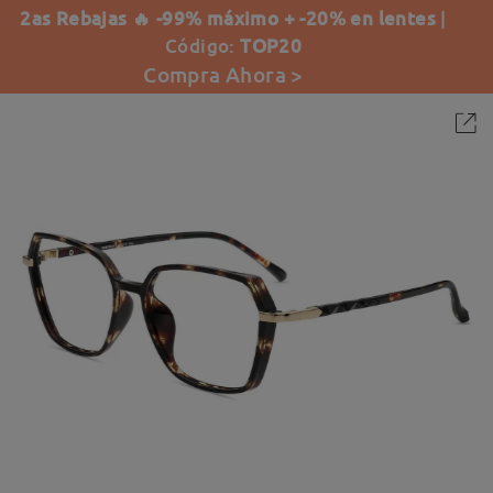
2as Rebajas 🔥 -99% máximo + -20% en lentes
|
Código:
TOP20
Compra Ahora >