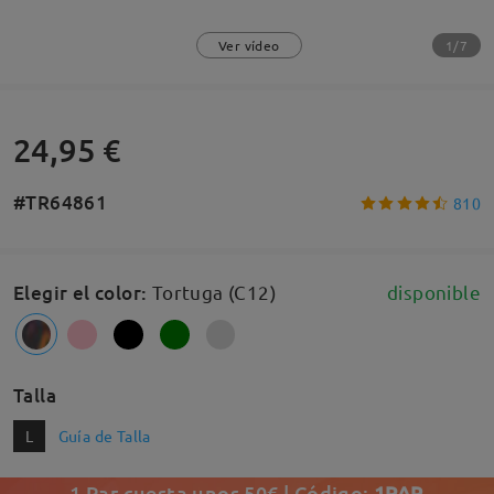
1/7
Ver vídeo
24,95 €
#TR64861
810
Elegir el color
:
Tortuga (C12)
disponible
Talla
L
Guía de Talla
1 Par cuesta unos 50€ | Código:
1PAR