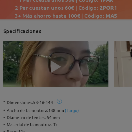
2 Par cuestan unos 60€ | Código:
2POR1
3+ Más ahorro hasta 100€ | Código:
MAS
Specificaciones
Dimensiones:
53-16-144
Ancho de la montura:
138 mm
(
Largo
)
Diametro de lentes:
54 mm
Material de la montura:
Tr
Peso:
12g