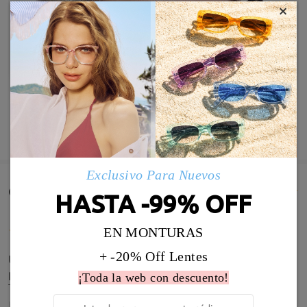
×
MOSTRAR MÁS
Exclusivo Para Nuevos
Comentarios de Clientes(810)
HASTA -99% OFF
EN MONTURAS
+ -20% Off Lentes
Un pequeño problema con el ajuste de patillas
pero ya solventado con las instrucciones recibidas.
¡Toda la web con descuento!
Todo en orden!
by
Rocío Moreno Chaguaceda
on
Jul 15 , 2026