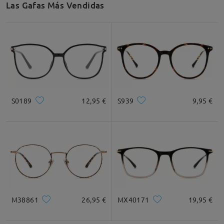
Las Gafas Más Vendidas
Recomendación de Rostro
Cuadrada
Redondo
Corazón
Diamante
Ovalado
S0189
12,95 €
S939
9,95 €
* Solo Para Referencia
Descripción del Producto
M38861
26,95 €
MX40171
19,95 €