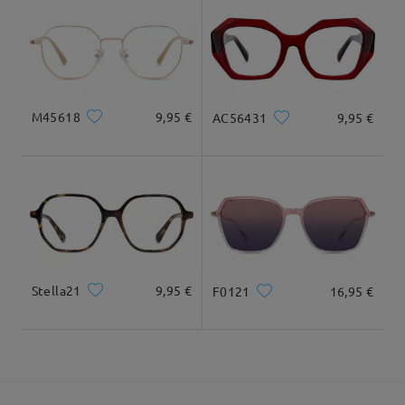
cuadrada y redonda
20cm/7.8plg.
22cm/8.6plg.
Llegado
Dimensiones
M45618
9,95 €
AC56431
9,95 €
Ancho Total
Longitud de Patillas
143mm/ 5.63plg.
144mm/ 5.67plg.
Stella21
9,95 €
F0121
16,95 €
Ancho de Cristal
Altura de Cristal
Ancho de Puente
53mm/ 2.09plg.
45mm/ 1.77plg.
16mm/ 0.63plg.