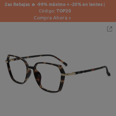
2as Rebajas 🔥 -99% máximo + -20% en lentes
|
Código:
TOP20
Compra Ahora >