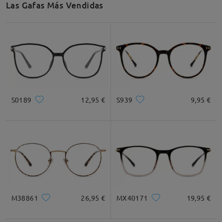
Las Gafas Más Vendidas
Recomendación de Rostro
Cuadrada
Redondo
Corazón
Diamante
Ovalado
S0189
12,95 €
S939
9,95 €
* Solo Para Referencia
Descripción del Producto
M38861
26,95 €
MX40171
19,95 €