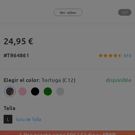
1/7
Ver vídeo
24,95 €
#TR64861
810
Elegir el color
:
Tortuga (C12)
disponible
Talla
L
Guía de Talla
1 Par cuesta unos 50€ | Código:
1PAR