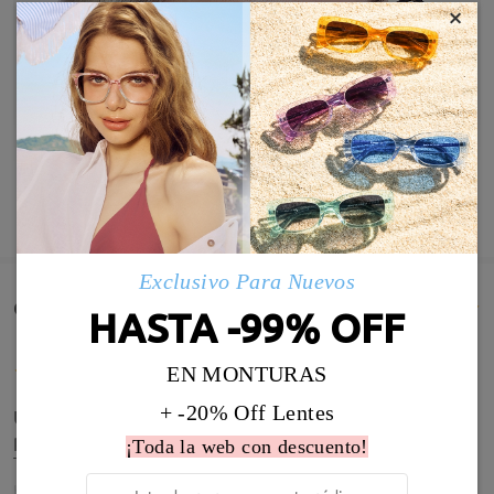
×
MOSTRAR MÁS
Exclusivo Para Nuevos
Comentarios de Clientes(810)
HASTA -99% OFF
EN MONTURAS
+ -20% Off Lentes
Un pequeño problema con el ajuste de patillas
pero ya solventado con las instrucciones recibidas.
¡Toda la web con descuento!
Todo en orden!
by
Rocío Moreno Chaguaceda
on
Jul 15 , 2026