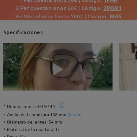
2 Par cuestan unos 60€ | Código:
2POR1
3+ Más ahorro hasta 100€ | Código:
MAS
Specificaciones
Dimensiones:
53-16-144
Ancho de la montura:
138 mm
(
Largo
)
Diametro de lentes:
54 mm
Material de la montura:
Tr
Peso:
12g