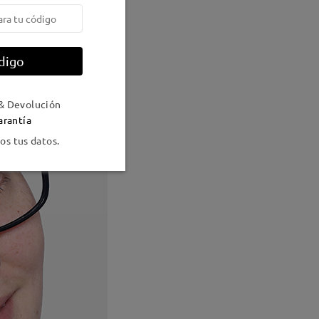
digo
& Devolución
arantía
s tus datos.