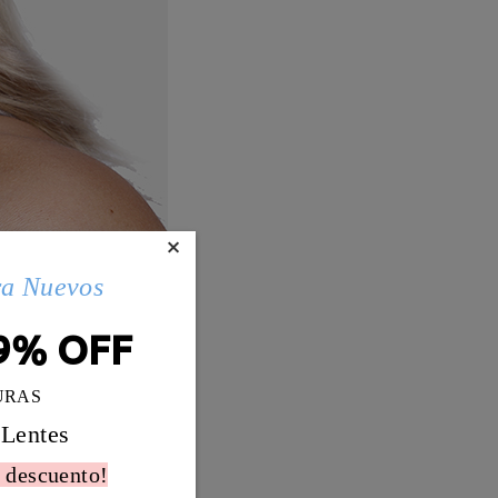
×
ra Nuevos
9% OFF
URAS
 Lentes
 descuento!