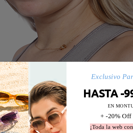
Exclusivo Pa
HASTA -9
EN MONT
+ -20% Off
¡Toda la web con