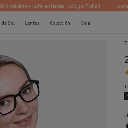
Comp
-99% máximo + -20% en lentes
| Código:
TOP20
 de Sol
Lentes
Colección
Guía
T
Ta
E