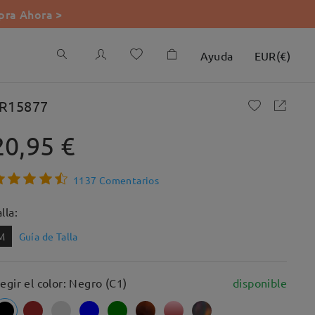
ra Ahora >
Ayuda
EUR
(
€
)
R15877
20,95 €
1137 Comentarios
lla:
M
Guía de Talla
legir el color: Negro (C1)
disponible