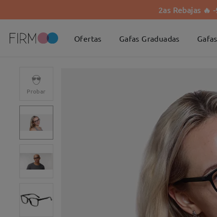
2as Rebajas 🔥 
Ofertas
Gafas Graduadas
Gafas
Probar