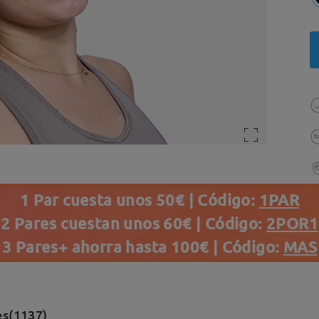
1 Par cuesta unos 50€ | Código:
1PAR
2 Pares cuestan unos 60€ | Código:
2POR1
3 Pares+ ahorra hasta 100€ | Código:
MAS
es(1137)