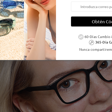
Obtén Có
60-Días Cambio 
365-Día G
Nunca compartiremo