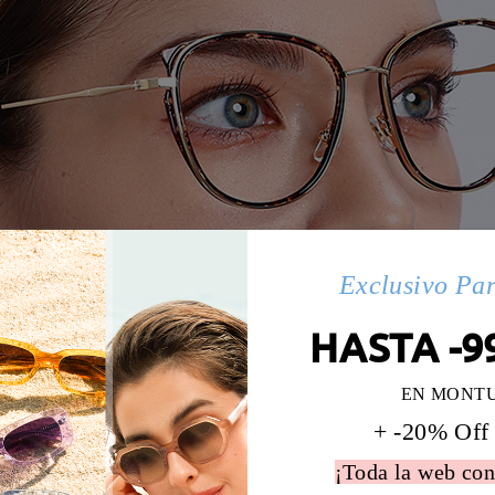
Exclusivo Pa
HASTA -9
EN MONT
+ -20% Off
¡Toda la web con