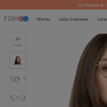
2as Rebajas 🔥 
Ofertas
Gafas Graduadas
Gafas
Probar