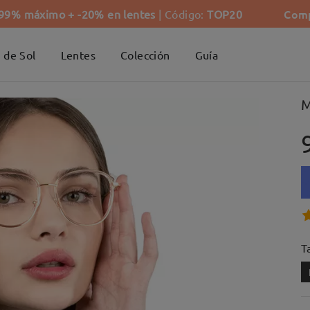
Comp
-99% máximo + -20% en lentes
| Código:
TOP20
 de Sol
Lentes
Colección
Guía
M
Ta