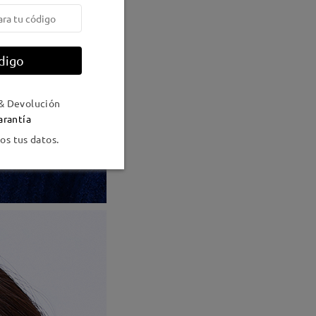
digo
& Devolución
arantía
s tus datos.