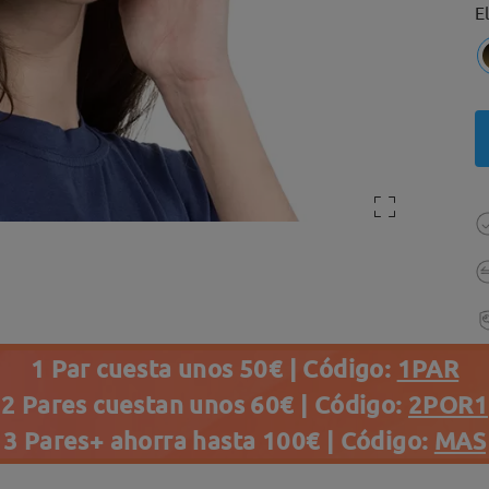
E
1 Par cuesta unos 50€ | Código:
1PAR
2 Pares cuestan unos 60€ | Código:
2POR1
3 Pares+ ahorra hasta 100€ | Código:
MAS