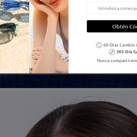
Obtén Có
60-Días Cambio 
365-Día G
Nunca compartiremo