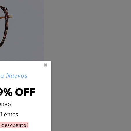
×
ra Nuevos
9% OFF
URAS
 Lentes
 descuento!