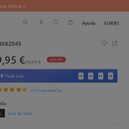
ra Ahora >
Ayuda
EUR
(
€
)
X62045
9,95 €
60% OFF
24,95 €
Flash Sale
1
D
16
57
47
:
:
:
174 Comentarios
lla:
L
Guía de Talla