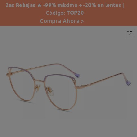
2as Rebajas 🔥 -99% máximo + -20% en lentes
|
Código:
TOP20
Compra Ahora >