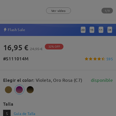
1/9
Ver vídeo
Flash Sale
2
D
15
11
34
:
:
:
16,95 €
32% OFF
24,95 €
#S111014M
595
Elegir el color
:
Violeta, Oro Rosa (C7)
disponible
Talla
S
Guía de Talla