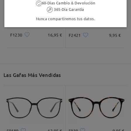
60-Días Cambio & Devolución
365-Día Garantía
Nunca compartiremos tus datos.
F1230
16,95 €
F2421
9,95 €
Las Gafas Más Vendidas
S0189
12,95 €
S939
9,95 €