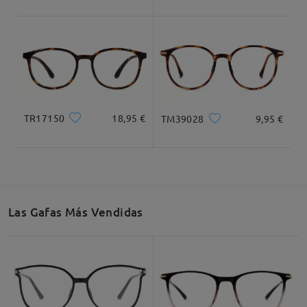
Dimensiones
TR17150
18,95 €
TM39028
9,95 €
Ancho Total
Longitud de Patillas
131mm/ 5.16plg.
140mm/ 5.51plg.
Las Gafas Más Vendidas
Ancho de Cristal
Altura de Cristal
Ancho de Puente
50mm/ 1.97plg.
47mm/ 1.85plg.
20mm/ 0.79plg.
Recomendación de Rostro