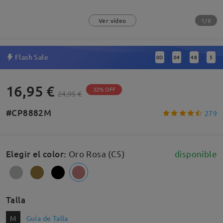
1/8
Ver vídeo
Flash Sale
0
D
04
48
5
:
:
:
16,95 €
32% OFF
24,95 €
#CP8882M
279
Elegir el color
:
Oro Rosa (C5)
disponible
Talla
M
Guía de Talla