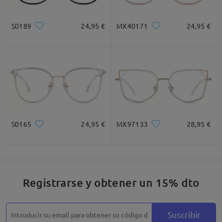
S0189
24,95 €
MX40171
24,95 €
Cuadrada
Redondo
Corazón
Diamante
Ovalado
* Solo Para Referencia
S0165
24,95 €
MX97133
28,95 €
Descripción del Producto
Registrarse y obtener un 15% dto
Suscribir