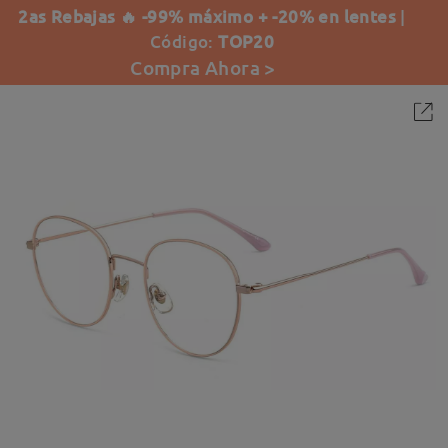
2as Rebajas 🔥 -99% máximo + -20% en lentes
|
Código:
TOP20
Compra Ahora >