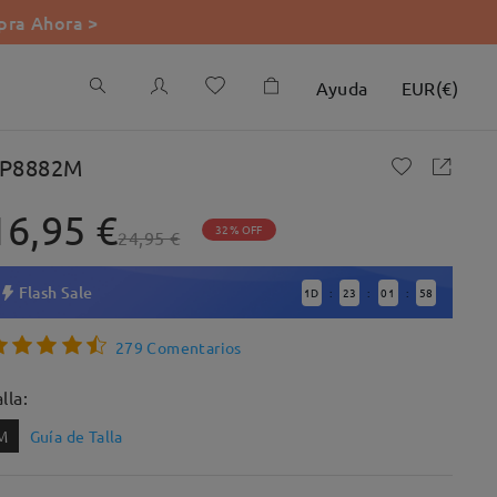
ra Ahora >
Ayuda
EUR
(
€
)
P8882M
16,95 €
32% OFF
24,95 €
Flash Sale
1
D
23
01
57
:
:
:
279 Comentarios
lla:
M
Guía de Talla