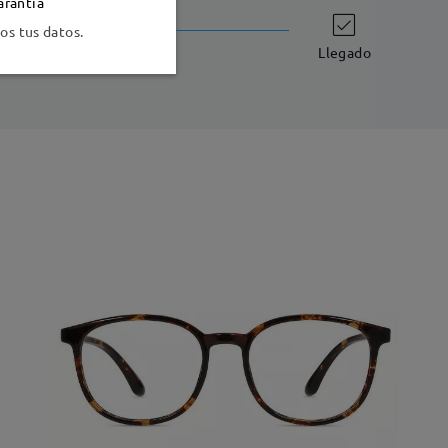
arantía
Envío
s tus datos.
-7 días laborales
detalles
Llegado