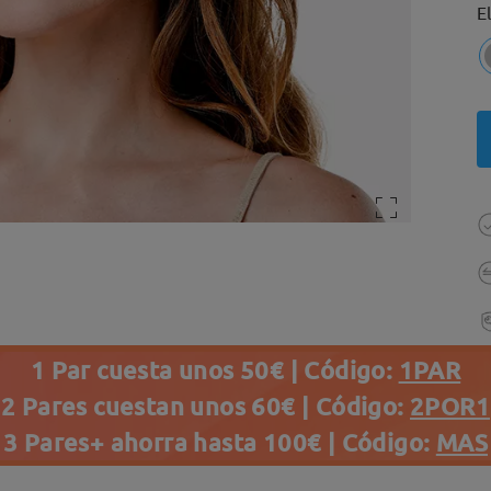
E
1 Par cuesta unos 50€ | Código:
1PAR
2 Pares cuestan unos 60€ | Código:
2POR1
3 Pares+ ahorra hasta 100€ | Código:
MAS