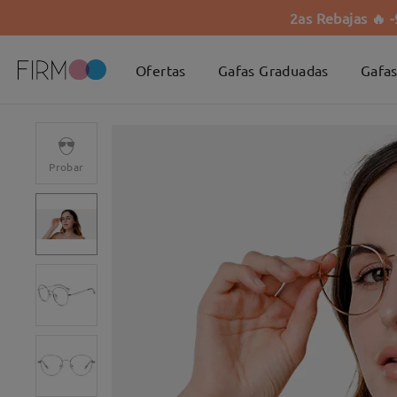
2as Rebajas 🔥 
Ofertas
Gafas Graduadas
Gafas
Probar