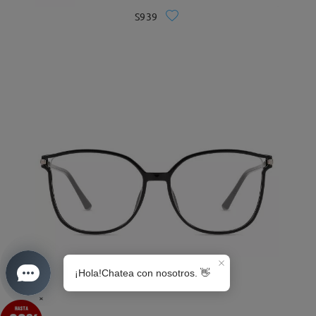
S939
S0189
×