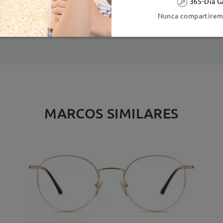
365-Día G
ión
Nunca compartiremo
es
detalles
5
Enviado
MARCOS SIMILARES