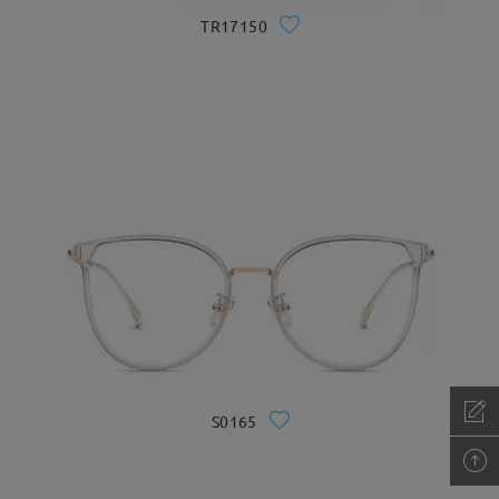
TR17150
S0165