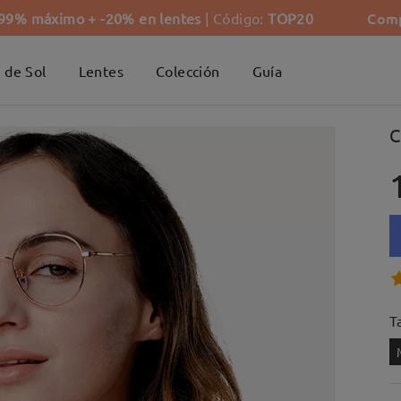
Comp
-99% máximo + -20% en lentes
| Código:
TOP20
 de Sol
Lentes
Colección
Guía
C
Ta