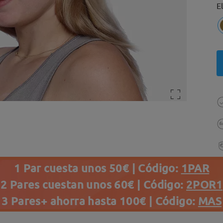
E
1 Par cuesta unos 50€ | Código:
1PAR
2 Pares cuestan unos 60€ | Código:
2POR1
3 Pares+ ahorra hasta 100€ | Código:
MAS