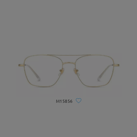
M15856