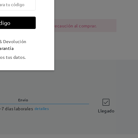
digo
ia al níquel deben tener precaución al comprar.
& Devolución
arantía
s tus datos.
Envío
-7 días laborales
detalles
Llegado