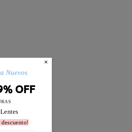
×
ra Nuevos
9% OFF
URAS
 Lentes
 descuento!
Peso:
14g