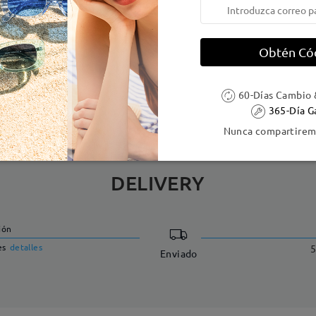
e resorte:
No
Material de la montura:
Metal
Obtén Có
 metálicas contienen níquel. Los clientes con antecedentes de alerg
60-Días Cambio 
365-Día G
Nunca compartiremo
DELIVERY
ión
es
detalles
5
Enviado