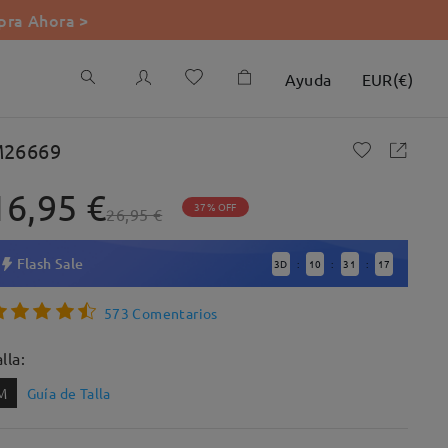
ra Ahora >
Ayuda
EUR
(
€
)
26669
16,95 €
37% OFF
26,95 €
Flash Sale
3
D
10
31
16
:
:
:
573 Comentarios
lla:
M
Guía de Talla