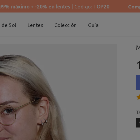
Comp
-99% máximo + -20% en lentes
| Código:
TOP20
 de Sol
Lentes
Colección
Guía
M
Ta