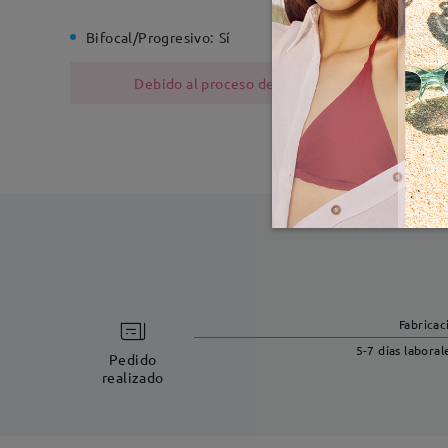
Bifocal/Progresivo:
Sí
Bisagra d
Debido al proceso de fabricación, las monturas
Fabricac
5-7 días laboral
Pedido
realizado