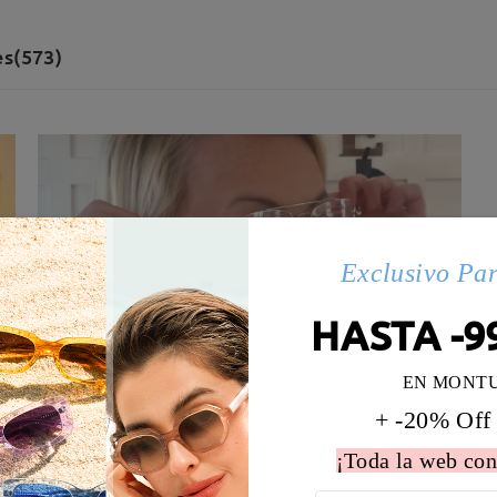
es(573)
Exclusivo Pa
HASTA -9
EN MONT
+ -20% Off
¡Toda la web con
 la montura:
131 mm
(
Medio
)
Diametro de lentes:
56 mm