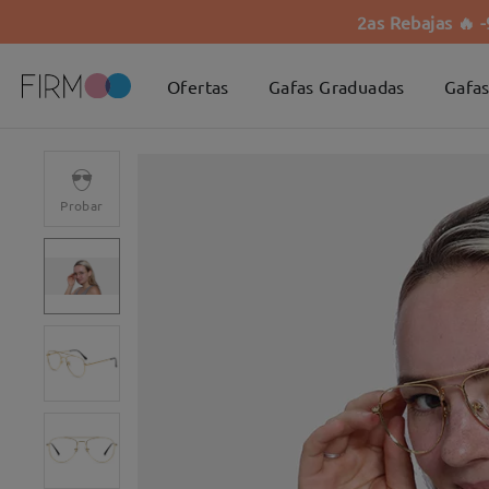
2as Rebajas 🔥 
Ofertas
Gafas Graduadas
Gafas
Probar