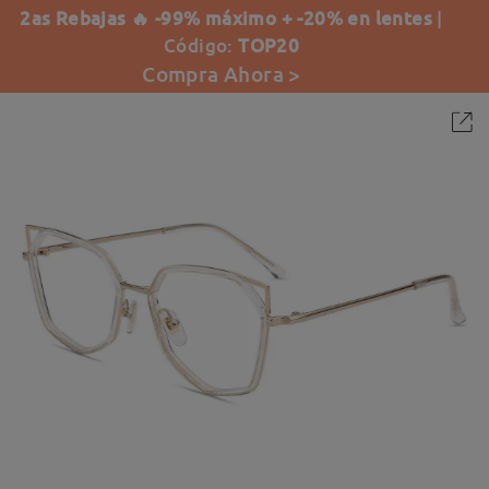
2as Rebajas 🔥 -99% máximo + -20% en lentes
|
Código:
TOP20
Compra Ahora >