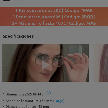
1 Par cuesta unos 50€ | Código:
1PAR
2 Par cuestan unos 60€ | Código:
2POR1
3+ Más ahorro hasta 100€ | Código:
MAS
Specificaciones
Dimensiones:
52-18-143
Ancho de la montura:
136 mm
(
Largo
)
Diametro de lentes:
52 mm