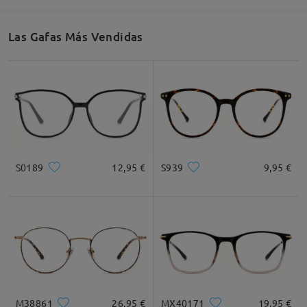
52mm/ 2.05plg.
44mm/ 1.73plg.
18mm/ 0.71plg.
Las Gafas Más Vendidas
Recomendación de Rostro
Cuadrada
Redondo
Corazón
Diamante
Ovalado
S0189
12,95 €
S939
9,95 €
* Solo Para Referencia
Descripción del Producto
M38861
26,95 €
MX40171
19,95 €