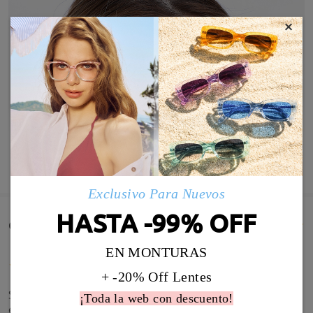
×
MOSTRAR MÁS
Exclusivo Para Nuevos
HASTA -99% OFF
Comentarios de Clientes(1806)
EN MONTURAS
+ -20% Off Lentes
Son ideales. Las que más uso. A todo el mundo le
¡Toda la web con descuento!
encntan