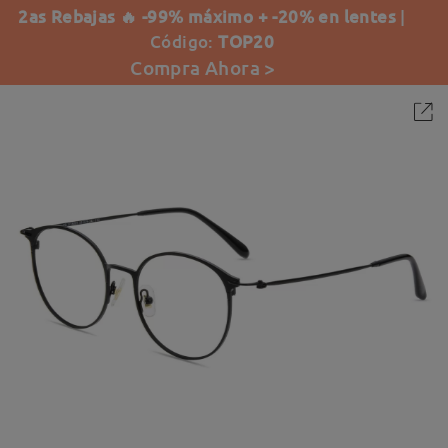
2as Rebajas 🔥 -99% máximo + -20% en lentes
|
Código:
TOP20
Compra Ahora >