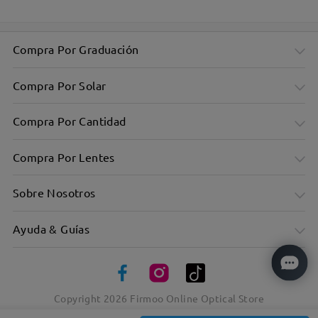
Compra Por Graduación
Compra Por Solar
Compra Por Cantidad
Compra Por Lentes
Sobre Nosotros
Ayuda & Guías
Copyright
2026
Firmoo Online Optical Store
Versátil y sutil con suave forma ovalada
Material Metálico, Textura Sobresaliente