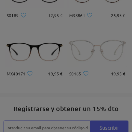
S0189
12,95 €
M38861
26,95 €
Cuadrada
Redondo
Corazón
Diamante
Ovalado
* Solo Para Referencia
MX40171
19,95 €
S0165
19,95 €
Descripción del Producto
Registrarse y obtener un 15% dto
Suscribir