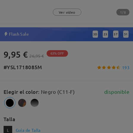
1/8
Ver vídeo
Flash Sale
3
D
23
37
51
:
:
:
9,95 €
63% OFF
26,95 €
#YSL1718085M
193
Elegir el color
:
Negro (C11-F)
disponible
Talla
L
Guía de Talla