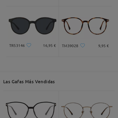
Dimensiones
TR53146
16,95 €
TM39028
9,95 €
Ancho Total
Longitud de Patillas
142mm/ 5.59plg.
150mm/ 5.91plg.
Las Gafas Más Vendidas
Ancho de Cristal
Altura de Cristal
Ancho de Puente
51mm/ 2.01plg.
44mm/ 1.73plg.
19mm/ 0.75plg.
Recomendación de Rostro